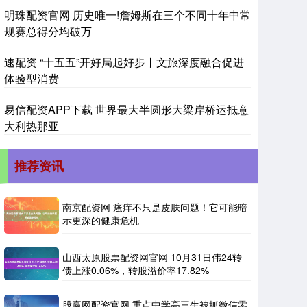
明珠配资官网 历史唯一!詹姆斯在三个不同十年中常
规赛总得分均破万
速配资 “十五五”开好局起好步丨文旅深度融合促进
体验型消费
易信配资APP下载 世界最大半圆形大梁岸桥运抵意
大利热那亚
推荐资讯
南京配资网 瘙痒不只是皮肤问题！它可能暗
示更深的健康危机
山西太原股票配资网官网 10月31日伟24转
债上涨0.06%，转股溢价率17.82%
股赢网配资官网 重点中学高三生被抓微信零