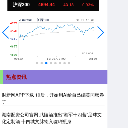
沪深300
4694.44
北
43.13
0.93%
热点资讯
财新网APP下载 10后，开始用AI给自己编黄冈密卷
了
湖南配资公司官网 武陵酒推出“湘军十四营”足球文
化定制酒 十四城文脉绘入琥珀瓶身