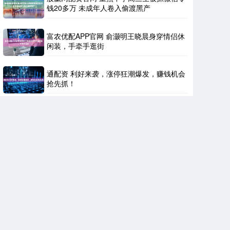
钱20多万 未成年人卷入偷渡黑产
富农优配APP官网 俞灏明王晓晨身穿情侣休
闲装，手牵手逛街
通配资 利好来袭，涨停狂潮爆发，赚钱机会
抢先抓！