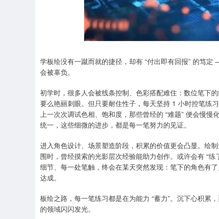
上证指数
3940.04
.40
2.13%
39.68
1.
学板绘没有一蹴而就的捷径，却有 “付出即有回报” 的笃定
会被辜负。
初学时，很多人会被线条控制、色彩搭配难住：数位笔下的
要么艳丽刺眼。但只要耐住性子，每天坚持 1 小时控笔练
上一次次调试色相、饱和度，那些曾经的 “难题” 便会慢
统一，这些细微的进步，都是每一笔努力的见证。
进入角色设计、场景塑造阶段，积累的价值更会凸显。绘制
围时，曾经摸索的光影层次经验能助力创作。或许会有 “练
细节、每一处笔触，终会在某天突然发现：笔下的角色有了
达成。
板绘之路，每一笔练习都是在为能力 “蓄力”。沉下心积累
的领域闪闪发光。