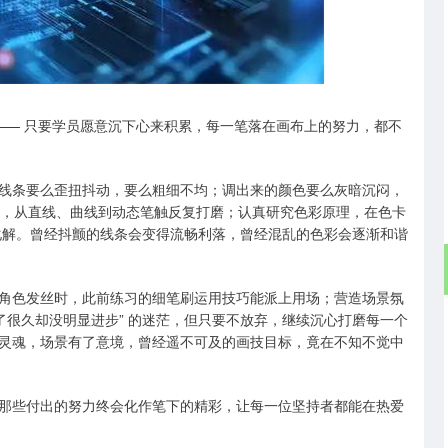
深证成指
14311.01
02%
200.89
1.42%
 —— 只要学员愿意沉下心来积累，每一笔落在画布上的努力，都不
线条要么歪扭抖动，要么粗细不均；调出来的颜色要么灰暗沉闷，
习，从直线、曲线到动态笔触反复打磨；认真研究色彩原理，在色卡
慢化解。曾经抖颤的线条会变得流畅利落，曾经混乱的色彩会逐渐和谐
角色发丝时，此前练习的细笔刷运用技巧能派上用场；营造场景氛
了很久却没明显进步” 的迷茫，但只要不放弃，继续沉心打磨每一个
灵魂，场景有了意境，曾经遥不可及的画技目标，竟在不知不觉中
，那些付出的努力终会化作笔下的精彩，让每一位坚持者都能在热爱