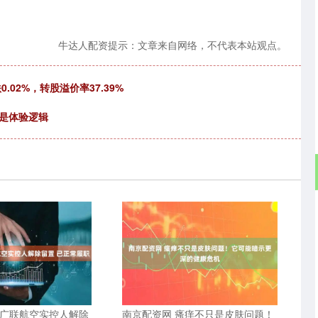
牛达人配资提示：文章来自网络，不代表本站观点。
.02%，转股溢价率37.39%
是体验逻辑
 广联航空实控人解除
南京配资网 瘙痒不只是皮肤问题！