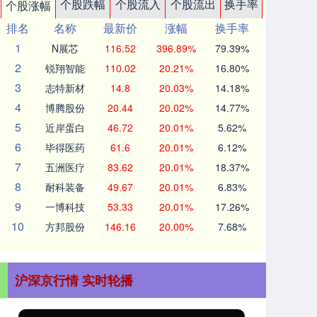
个股跌幅
个股流入
个股流出
换手率
个股涨幅
排名
名称
最新价
涨幅
换手率
1
N展芯
116.52
396.89%
79.39%
2
锐翔智能
110.02
20.21%
16.80%
3
志特新材
14.8
20.03%
14.18%
4
博腾股份
20.44
20.02%
14.77%
5
近岸蛋白
46.72
20.01%
5.62%
6
毕得医药
61.6
20.01%
6.12%
7
五洲医疗
83.62
20.01%
18.37%
8
耐科装备
49.67
20.01%
6.83%
9
一博科技
53.33
20.01%
17.26%
10
方邦股份
146.16
20.00%
7.68%
沪深京行情 实时轮播