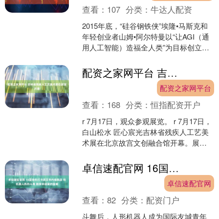
查看：
107
分类：
牛达人配资
2015年底，“硅谷钢铁侠”埃隆•马斯克和
年轻创业者山姆•阿尔特曼以“让AGI（通
用人工智能）造福全人类”为目标创立
OpenAI。10年后，这一初心正接受法律
检....
配资之家网平台 吉林省残疾人工艺美术展在故宫开幕
配资之家网平台
查看：
168
分类：
恒指配资开户
r 7月17日，观众参观展览。 r 7月17日，
白山松水 匠心宸光吉林省残疾人工艺美
术展在北京故宫文创融合馆开幕。展览
汇聚了吉林省残疾人非遗代表性传承人
与手工艺....
卓信速配官网 16国青年打卡武汉市内免税店 和机器人热烈斗舞 触摸非遗里的国潮
卓信速配官网
查看：
82
分类：
配资门户
斗舞后，人形机器人成为国际友城青年