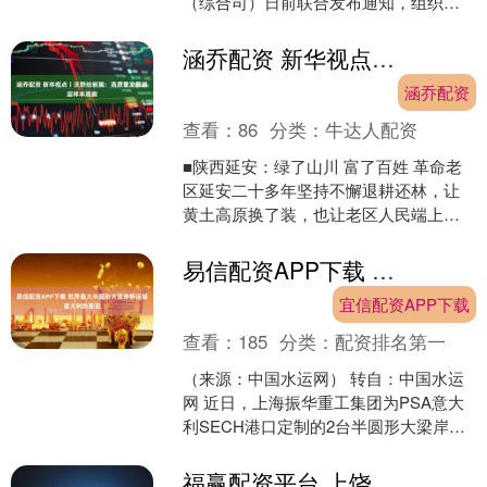
（综合司）日前联合发布通知，组织开
展2026年新能源汽车下乡活动。通知明
确，对换购新能....
涵乔配资 新华视点丨沃野绘新篇：高质量发展基层样本观察
涵乔配资
查看：
86
分类：
牛达人配资
■陕西延安：绿了山川 富了百姓 革命老
区延安二十多年坚持不懈退耕还林，让
黄土高原换了装，也让老区人民端上
了“生态碗”、吃上了“绿色饭”。 山川变
绿，日子变好。如....
易信配资APP下载 世界最大半圆形大梁岸桥运抵意大利热那亚
宜信配资APP下载
查看：
185
分类：
配资排名第一
（来源：中国水运网） 转自：中国水运
网 近日，上海振华重工集团为PSA意大
利SECH港口定制的2台半圆形大梁岸桥
搭乘“振华23”抵达热那亚码头，该批设备
是目前世....
福赢配资平台 上饶夏日避暑全攻略：躲进山水间的清凉秘境，水上乐园与森林徒步一网打尽