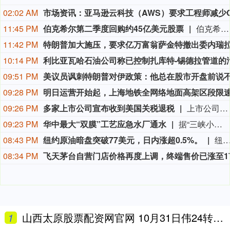
02:02 AM
11:45 PM
伯克希尔第二季度回购约45亿美元股票
伯克希尔第二季度斥资约45亿美元回购自身股票，并在期内买入近200亿美元股票，显示首席执行官阿贝尔正将公司庞大的现金储备更多投入市场。 伯克希尔第一季度开始回购股票，为一年多来的首次。阿贝尔今年早些时候表示，公司重新启动回购，是因为管理层认为股票的“内在价值”高于其市场价格。 CFRA Research分析师Cathy Seifert表示：“投资者会受到回购举措的鼓舞。这也是Greg接掌公司并彰显其主导地位的一种方式。” 此次股票回购为股东带来了自2021年以来规模最大的季度资本回报。伯克希尔第二季度现金储备降至3655亿美元，低于前一季度的约3970亿美元。
11:42 PM
10:14 PM
09:51 PM
09:28 PM
09:26 PM
多家上市公司宣布收到美国关税退税
上市公司公告显示，自7月以来，多家公司宣布已经收到美国关税退税。根据美国最高法院今年2月裁定，《国际紧急经济权力法》不授权总统征收大规模关税。美国国际贸易法院随后下令海关办理相关退款。海关与边境保护局4月20日启动第一阶段退款工作，首批退款于5月11日前后发放。美国海关与边境保护局官员本月4日披露的信息显示，截至7月底，该部门已处理完毕约1000亿美元关税的退款流程并把相关信息提供给财政部用于付款。（中新社）
09:23 PM
华中最大“双膜”工艺应急水厂通水
据“三峡小微”公众号消息，8月8日，由三峡集团所属长江环保集团、武汉市水务集团等共同投资建设的华中地区规模最大的“双膜”工艺应急水厂——武汉梁子湖应急水厂并网通水，标志着武汉市江南区域正式构建起“一江一湖”双水源互为备援、灵活调度的供水新格局，为片区660万市民用水安全提供坚实保障。
08:43 PM
纽约原油暗盘突破77美元，日内涨超0.5%。
纽约原油暗盘突破77美元，日内涨超0.
08:34 PM
1
山西太原股票配资网官网 10月31日伟24转债上涨0.06%，转股溢价率17.82%