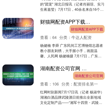
的"团宠" 湖北日报讯（记者肖丽琼、实习
生蒋嘉莹）7月17日，40余名来自16个国
家的青年走进武商MALL六楼的武汉市内
免税店....
财猫网配资APP下载 绣彩流光 金针授人
财猫网配资APP下载
查看：
64
分类：
牛达人配资
杨健楠 李舜 广东民间工艺博物馆志愿者
教小朋友刺绣，大手握小手，画面温
馨。人民网 杨健楠摄 7月17日，广东民
间工艺博物馆(陈家祠)举办广绣主题研学
活动，吸引中....
湖南配资公司官网 武陵酒推出“湘军十四营”足球文化定制酒 十四城文脉绘入琥珀瓶身
湖南配资公司官网
查看：
106
分类：
配资排名第一
红网时刻新闻7月17日讯（记者 杨淑华）
湖湘白酒品牌武陵酒日前推出全新地域
文化定制产品——“湘军十四营・武陵酒