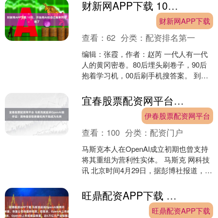
财新网APP下载 10后，开始用AI给自己编黄冈密卷了
财新网APP下载
查看：
62
分类：
配资排名第一
编辑：张霞，作者：赵芮 一代人有一代
人的黄冈密卷。80后埋头刷卷子，90后
抱着学习机，00后刷手机搜答案。 到了
10后这代，出现了一种新的学习范式：
不会的题，不....
宜春股票配资网平台 马斯克就起诉OpenAI案作证：奥特曼窃取慈善机构不能成为先例
伊春股票配资网平台
查看：
100
分类：
配资门户
马斯克本人在OpenAI成立初期也曾支持
将其重组为营利性实体。 马斯克 网科技
讯 北京时间4月29日，据彭博社报道，埃
隆马斯克(Elon Musk)周二在作证时....
旺鼎配资APP下载 马斯克起诉OpenAI案将开庭，他要求“罢免”阿尔特曼、恢复公司非盈利性质，若胜诉，OpenAI上市或被迫搁置，近6万亿元产业链被波及
旺鼎配资APP下载