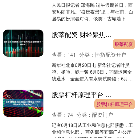
人民日报记者 郑海鸥 端午假期首日，西
安热闹非凡。“盛唐夜景”里，与杜甫、白
居易的扮演者对诗、谈笑；古城墙下，
着汉服、吃泡馍、听民乐……游客们尽
情领略古韵国风、....
股莘配资 财经聚焦丨多个重大水运工程缘何按下“快进键”
股莘配资
查看：
141
分类：
恒指配资开户
新华社北京6月20日电 新华社记者叶昊
鸣、杨驰、魏一骏 6月3日，平陆运河全
线通水，全面进入有水调试阶段；6月8
日，三峡水运新通道工程破土动工……
近一段时间以来....
股票杠杆原理平台 涵盖这155款车型&#32;2026年新能源汽车下乡活动来了！
股票杠杆原理平台
查看：
74
分类：
配资门户
记者6月18日从工业和信息化部获悉，工
业和信息化部 、商务部等五部门办公厅