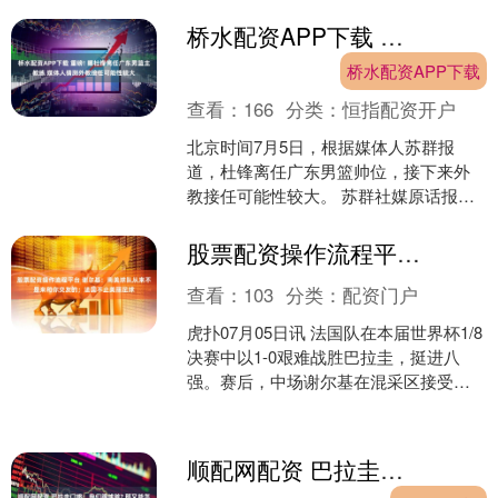
琥珀”足球专属定制酒，以湖南十四座城
市的历史文脉为....
桥水配资APP下载 重磅! 曝杜锋离任广东男篮主教练 媒体人猜测外教接任可能性较大
桥水配资APP下载
查看：
166
分类：
恒指配资开户
北京时间7月5日，根据媒体人苏群报
道，杜锋离任广东男篮帅位，接下来外
教接任可能性较大。 苏群社媒原话报
道，据我所知，杜锋下赛季将不再担任
广东宏远队主教练，接下来....
股票配资操作流程平台 谢尔基：南美球队从来不是来和你交友的；法国不止美丽足球
查看：
103
分类：
配资门户
虎扑07月05日讯 法国队在本届世界杯1/8
决赛中以1-0艰难战胜巴拉圭，挺进八
强。赛后，中场谢尔基在混采区接受了
采访，他坦言南美球队从来不是来场上
交朋友的，而....
顺配网配资 巴拉圭门将：我们踢球脏? 那又能怎么办呢，我们就是这么强硬