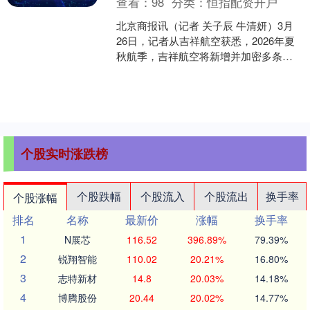
查看：
98
分类：
恒指配资开户
北京商报讯（记者 关子辰 牛清妍）3月
26日，记者从吉祥航空获悉，2026年夏
秋航季，吉祥航空将新增并加密多条国
内外航线，航线总数量将达到近150条，
通达15个....
个股实时涨跌榜
个股跌幅
个股流入
个股流出
换手率
个股涨幅
排名
名称
最新价
涨幅
换手率
1
N展芯
116.52
396.89%
79.39%
2
锐翔智能
110.02
20.21%
16.80%
3
志特新材
14.8
20.03%
14.18%
4
博腾股份
20.44
20.02%
14.77%