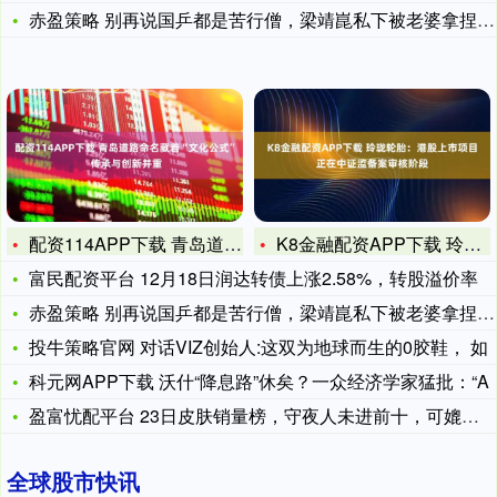
赤盈策略 别再说国乒都是苦行僧，梁靖崑私下被老婆拿捏成耙耳朵
配资114APP下载 青岛道路命名藏着“文化公式” 传承与创
K8金融配资APP下载 玲珑轮胎：港股上市项目正在中证监备案
富民配资平台 12月18日润达转债上涨2.58%，转股溢价率
赤盈策略 别再说国乒都是苦行僧，梁靖崑私下被老婆拿捏成耙耳朵
投牛策略官网 对话VIZ创始人:这双为地球而生的0胶鞋， 如
科元网APP下载 沃什“降息路”休矣？一众经济学家猛批：“A
盈富忧配平台 23日皮肤销量榜，守夜人未进前十，可媲美白虎志
全球股市快讯