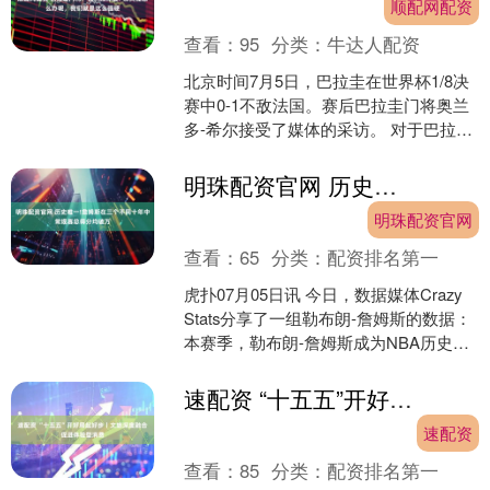
顺配网配资
查看：
95
分类：
牛达人配资
北京时间7月5日，巴拉圭在世界杯1/8决
赛中0-1不敌法国。赛后巴拉圭门将奥兰
多-希尔接受了媒体的采访。 对于巴拉圭
球迷，你想传达什么信息？不仅是关于
今天这场比....
明珠配资官网 历史唯一!詹姆斯在三个不同十年中常规赛总得分均破万
明珠配资官网
查看：
65
分类：
配资排名第一
虎扑07月05日讯 今日，数据媒体Crazy
Stats分享了一组勒布朗-詹姆斯的数据：
本赛季，勒布朗-詹姆斯成为NBA历史上
唯一一位在三个不同十年中常规赛总....
速配资 “十五五”开好局起好步丨文旅深度融合促进体验型消费
速配资
查看：
85
分类：
配资排名第一