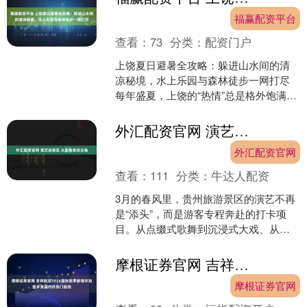
福赢配资平台
查看：
73
分类：
配资门户
上饶夏日避暑全攻略：躲进山水间的清
凉秘境，水上乐园与森林徒步一网打尽
每年盛夏，上饶的“热情”总是格外饱满，
市区气温常常居高不下。许多计划来江
西、来上饶的朋友都....
外汇配资官网 演艺进景区 从配角渐成主角
外汇配资官网
查看：
111
分类：
牛达人配资
3月的春风里，贵州旅游景区的演艺不再
是“添头”，而是游客专程奔赴的打卡项
目。从点缀式歌舞到沉浸式大戏、从定
时串场到全域驻场，旅游景区演艺正从
配角走向主角，成为拉....
摩根证券官网 吉祥航空2026夏秋航季新增并加密多条国内外热门航线
摩根证券官网