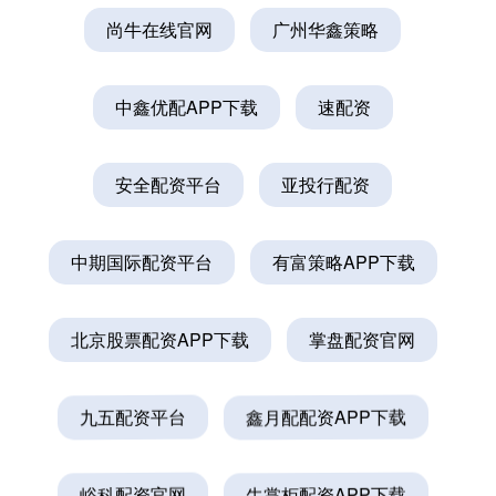
尚牛在线官网
广州华鑫策略
中鑫优配APP下载
速配资
安全配资平台
亚投行配资
中期国际配资平台
有富策略APP下载
北京股票配资APP下载
掌盘配资官网
九五配资平台
鑫月配配资APP下载
峪科配资官网
牛掌柜配资APP下载