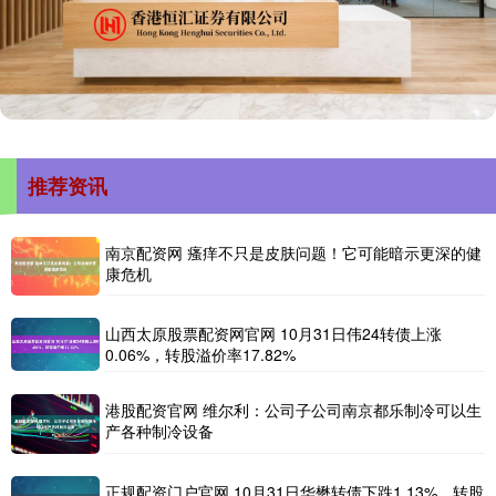
推荐资讯
南京配资网 瘙痒不只是皮肤问题！它可能暗示更深的健
康危机
山西太原股票配资网官网 10月31日伟24转债上涨
0.06%，转股溢价率17.82%
港股配资官网 维尔利：公司子公司南京都乐制冷可以生
产各种制冷设备
正规配资门户官网 10月31日华懋转债下跌1.13%，转股