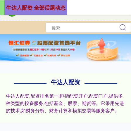
牛达人配资 全部话题动态
牛达人配资
牛达人配资,配资排名第一,恒指配资开户,配资门户,提供多
种类型的投资服务,包括基金、股票、期货等。它采用先进
的技术,如财务分析、财务计算和模拟交易等服务客户。