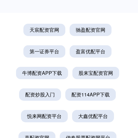
天宸配资官网
驰盈配资官网
第一证券平台
盈富优配平台
牛博配资APP下载
股来宝配资官网
配资炒股入门
配资114APP下载
悦来网配资平台
大鑫优配平台
喜配资官网
伊春股票配资网平台