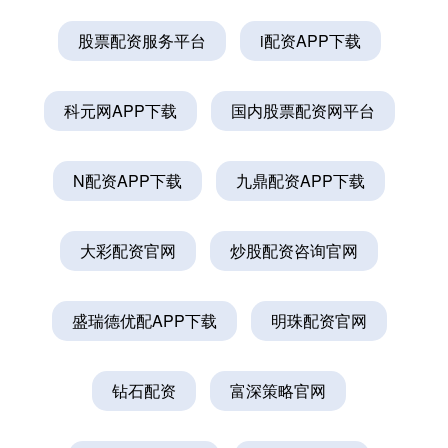
股票配资服务平台
i配资APP下载
科元网APP下载
国内股票配资网平台
N配资APP下载
九鼎配资APP下载
大彩配资官网
炒股配资咨询官网
盛瑞德优配APP下载
明珠配资官网
钻石配资
富深策略官网