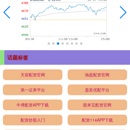
话题标签
天宸配资官网
驰盈配资官网
第一证券平台
盈富优配平台
牛博配资APP下载
股来宝配资官网
配资炒股入门
配资114APP下载