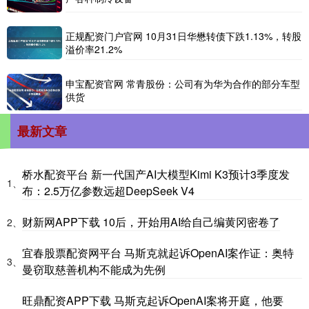
正规配资门户官网 10月31日华懋转债下跌1.13%，转股
溢价率21.2%
申宝配资官网 常青股份：公司有为华为合作的部分车型
供货
最新文章
桥水配资平台 新一代国产AI大模型Kimi K3预计3季度发
1、
布：2.5万亿参数远超DeepSeek V4
财新网APP下载 10后，开始用AI给自己编黄冈密卷了
2、
宜春股票配资网平台 马斯克就起诉OpenAI案作证：奥特
3、
曼窃取慈善机构不能成为先例
旺鼎配资APP下载 马斯克起诉OpenAI案将开庭，他要