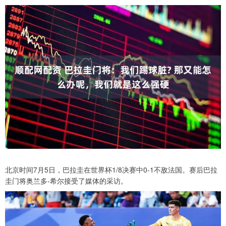
北京时间7月5日，巴拉圭在世界杯1/8决赛中0-1不敌法国。赛后巴拉
圭门将奥兰多-希尔接受了媒体的采访。