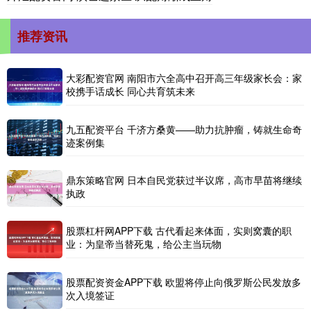
推荐资讯
大彩配资官网 南阳市六全高中召开高三年级家长会：家
校携手话成长 同心共育筑未来
九五配资平台 千济方桑黄——助力抗肿瘤，铸就生命奇
迹案例集
鼎东策略官网 日本自民党获过半议席，高市早苗将继续
执政
股票杠杆网APP下载 古代看起来体面，实则窝囊的职
业：为皇帝当替死鬼，给公主当玩物
股票配资资金APP下载 欧盟将停止向俄罗斯公民发放多
次入境签证