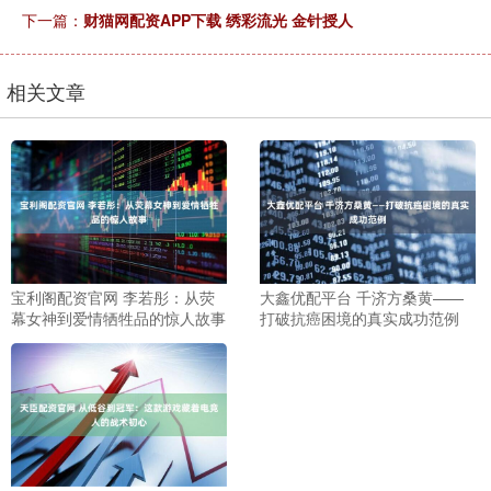
下一篇：
财猫网配资APP下载 绣彩流光 金针授人
相关文章
宝利阁配资官网 李若彤：从荧
大鑫优配平台 千济方桑黄——
幕女神到爱情牺牲品的惊人故事
打破抗癌困境的真实成功范例