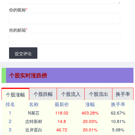
你的昵称
*
你的邮箱
*
提交评论
个股实时涨跌榜
个股跌幅
个股流入
个股流出
换手率
个股涨幅
排名
名称
最新价
涨幅
换手率
1
N展芯
118.02
403.28%
62.67%
2
志特新材
14.8
20.03%
10.81%
3
近岸蛋白
46.72
20.01%
5.08%