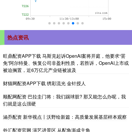
热点资讯
旺鼎配资APP下载 马斯克起诉OpenAI案将开庭，他要求“罢
免”阿尔特曼、恢复公司非盈利性质，若胜诉，OpenAI上市或
被迫搁置，近6万亿元产业链被波及
财猫网配资APP下载 绣彩流光 金针授人
顺配网配资 巴拉圭门将：我们踢球脏? 那又能怎么办呢，我
们就是这么强硬
涵乔配资 新华视点丨沃野绘新篇：高质量发展基层样本观察
外汇配资官网 演艺进景区 从配角渐成主角