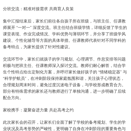
分班交流：精准对接需求 共商育人良策
集中汇报结束后，家长们前往各自孩子所在班级，与班主任、任课教
师展开 “一对一” 深度交流。班主任结合班级学情，详细反馈了学生的
课堂表现、作业完成情况、学科优势与薄弱环节，并分享了班级学风
建设、个性化辅导等方面的具体举措。任课教师代表针对不同学科的
备考特点，为家长提供了针对性建议。
交流环节中，家长们就孩子的学习规划、心理调节、作息安排等问题
积极与把班主任、任课教师深入探讨交流。教师们耐心解答，结合学
生个性特点给出定制化方案，并呼吁家长做好孩子的 “情绪稳定器” 与
“科学护航员”，在冲刺阶段保持家庭氛围和谐，关注孩子心理状态，
合理规划周末时间，避免过度沉迷电子设备，与学校形成教育合力。
部分有特殊需求的家长还与教师进行了单独沟通，进一步明确了后续
配合方向。
家校携手：凝聚奋进力量 共赴高考之约
此次家长会的召开，让家长们全面了解了学校的备考规划、学生的学
业状况及高考形势的严峻性，更明确了自身在冲刺阶段的重要角色与