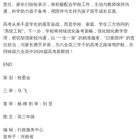
责任。家长们纷纷表示，将积极配合学校工作，主动与教师保持沟
通，科学助力孩子备考，用陪伴与支持为孩子筑牢成长后盾。
高考从来不是学生的孤军奋战，而是学校、家庭、学生三方协同的
“系统工程”。下一步，学校将持续优化备考策略，强化细化教学管
理，密切加强家校沟通，以 “一生一策” 的精准服务、“日夜陪伴” 的责
任担当，与家长携手并肩，为六全高三学子的高考之路保驾护航，共
同铸就六全高中2026届高考新辉煌！
END
策 划：校委会
三 审：马 飞
复 审：杨 峰 初 审：刘 坚
图 文：高三年级
编 辑：行政服务中心
发布于：河南省