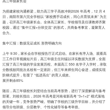
高三年级家长会
为搭建家校沟通桥梁，助力高三学子高效冲刺2026 年高考，12 月 4
日，南阳市第六完全学校以 “家校携手话成长，同心共育筑未来” 为主
题，召开高三年级家长会。全体高三家长、学校领导及任课教师齐聚
校园，通过 “集中汇报+分班交流” 的形式，共商备考事宜，凝聚育人
合力。
集中汇报：数据见证成长 形势明确方向
上午 9:30，家长会在学校报告厅正式启动。在家长有序入场、观看高
三工作日常视频短片后，高三年级主任刘猛以详实数据为支撑，全面
汇报了高三年级的学业发展历程。本届高三 550 名学子入学时，录取
分数线较同批次名校有一定差距，但三年来师生同心奋进，成绩实现
阶梯式提升，彰显了 “低进高出” 的育人成效。
展开剩余85%
随后，高三年级校长刘坚结合当前高考形势，进行了深度解读与备考
部署。刘校长指出，2026 年高考是河南省新高考 “3+1+2” 模式落地
的关键一年，竞争形势严峻。明确了学校的三级升学目标，并介绍了
领导分包班级、分层教学、个性化辅导等备考举措。