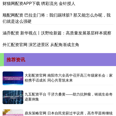
财猫网配资APP下载 绣彩流光 金针授人
顺配网配资 巴拉圭门将：我们踢球脏? 那又能怎么办呢，我
们就是这么强硬
涵乔配资 新华视点丨沃野绘新篇：高质量发展基层样本观察
外汇配资官网 演艺进景区 从配角渐成主角
推荐资讯
大彩配资官网 南阳市六全高中召开高三年级家长会：家
校携手话成长 同心共育筑未来
九五配资平台 千济方桑黄——助力抗肿瘤，铸就生命奇
迹案例集
鼎东策略官网 日本自民党获过半议席，高市早苗将继续