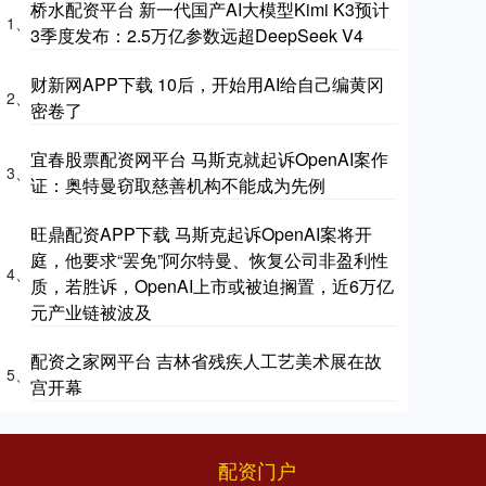
桥水配资平台 新一代国产AI大模型Kimi K3预计
1、
3季度发布：2.5万亿参数远超DeepSeek V4
财新网APP下载 10后，开始用AI给自己编黄冈
2、
密卷了
宜春股票配资网平台 马斯克就起诉OpenAI案作
3、
证：奥特曼窃取慈善机构不能成为先例
旺鼎配资APP下载 马斯克起诉OpenAI案将开
庭，他要求“罢免”阿尔特曼、恢复公司非盈利性
4、
质，若胜诉，OpenAI上市或被迫搁置，近6万亿
元产业链被波及
配资之家网平台 吉林省残疾人工艺美术展在故
5、
宫开幕
配资门户