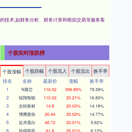
进的技术,如财务分析、财务计算和模拟交易等服务客
个股实时涨跌榜
个股跌幅
个股流入
个股流出
换手率
个股涨幅
排名
名称
最新价
涨幅
换手率
1
N展芯
116.52
396.89%
79.39%
2
锐翔智能
110.02
20.21%
16.80%
3
志特新材
14.8
20.03%
14.18%
4
博腾股份
20.44
20.02%
14.77%
5
近岸蛋白
46.72
20.01%
5.62%
6
毕得医药
61.6
20.01%
6.12%