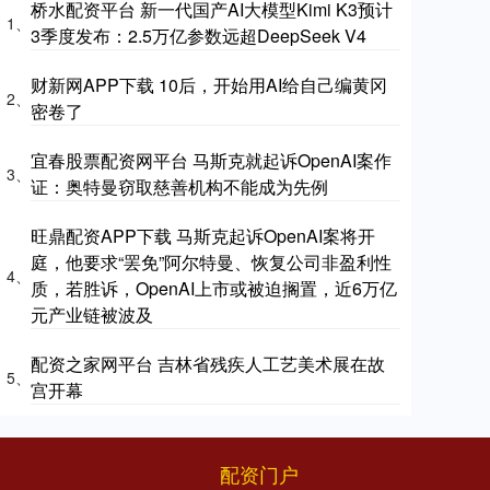
桥水配资平台 新一代国产AI大模型Kimi K3预计
1、
3季度发布：2.5万亿参数远超DeepSeek V4
财新网APP下载 10后，开始用AI给自己编黄冈
2、
密卷了
宜春股票配资网平台 马斯克就起诉OpenAI案作
3、
证：奥特曼窃取慈善机构不能成为先例
旺鼎配资APP下载 马斯克起诉OpenAI案将开
庭，他要求“罢免”阿尔特曼、恢复公司非盈利性
4、
质，若胜诉，OpenAI上市或被迫搁置，近6万亿
元产业链被波及
配资之家网平台 吉林省残疾人工艺美术展在故
5、
宫开幕
配资门户