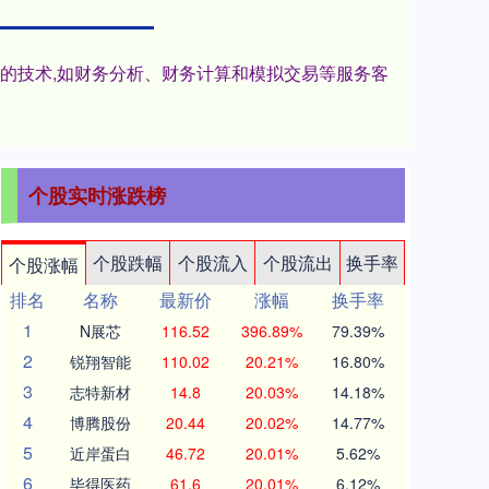
进的技术,如财务分析、财务计算和模拟交易等服务客
个股实时涨跌榜
个股跌幅
个股流入
个股流出
换手率
个股涨幅
排名
名称
最新价
涨幅
换手率
1
N展芯
116.52
396.89%
79.39%
2
锐翔智能
110.02
20.21%
16.80%
3
志特新材
14.8
20.03%
14.18%
4
博腾股份
20.44
20.02%
14.77%
5
近岸蛋白
46.72
20.01%
5.62%
6
毕得医药
61.6
20.01%
6.12%