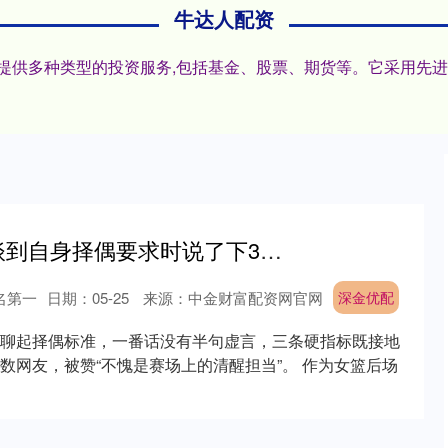
牛达人配资
户,提供多种类型的投资服务,包括基金、股票、期货等。它采用先
深金优配 王思雨谈到自身择偶要求时说了下3点，句句实在！
名第一
日期：05-25
来源：中金财富配资网官网
深金优配
聊起择偶标准，一番话没有半句虚言，三条硬指标既接地
数网友，被赞“不愧是赛场上的清醒担当”。 作为女篮后场