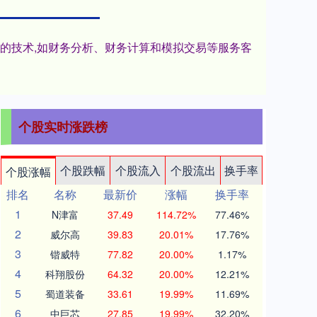
进的技术,如财务分析、财务计算和模拟交易等服务客
个股实时涨跌榜
个股跌幅
个股流入
个股流出
换手率
个股涨幅
排名
名称
最新价
涨幅
换手率
1
N津富
37.49
114.72%
77.46%
2
威尔高
39.83
20.01%
17.76%
3
锴威特
77.82
20.00%
1.17%
4
科翔股份
64.32
20.00%
12.21%
5
蜀道装备
33.61
19.99%
11.69%
6
中巨芯
27.85
19.99%
32.20%