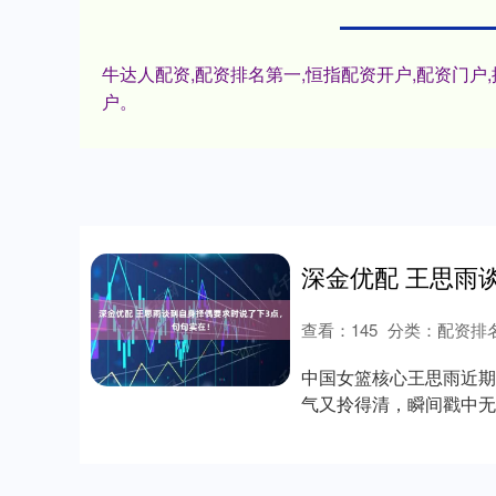
牛达人配资,配资排名第一,恒指配资开户,配资门
户。
查看：
145
分类：
配资排
中国女篮核心王思雨近期
气又拎得清，瞬间戳中无
王牌，王思雨....