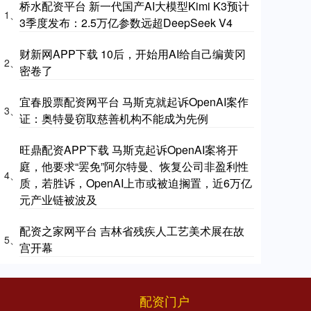
桥水配资平台 新一代国产AI大模型Kimi K3预计
1、
3季度发布：2.5万亿参数远超DeepSeek V4
财新网APP下载 10后，开始用AI给自己编黄冈
2、
密卷了
宜春股票配资网平台 马斯克就起诉OpenAI案作
3、
证：奥特曼窃取慈善机构不能成为先例
旺鼎配资APP下载 马斯克起诉OpenAI案将开
庭，他要求“罢免”阿尔特曼、恢复公司非盈利性
4、
质，若胜诉，OpenAI上市或被迫搁置，近6万亿
元产业链被波及
配资之家网平台 吉林省残疾人工艺美术展在故
5、
宫开幕
配资门户