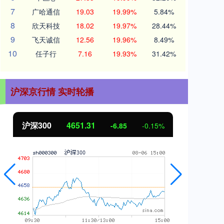
7
广哈通信
19.03
19.99%
5.84%
8
欣天科技
18.02
19.97%
28.44%
9
飞天诚信
12.56
19.96%
8.49%
10
任子行
7.16
19.93%
31.42%
沪深京行情 实时轮播
沪深300
4651.31
北
-6.85
-0.15%