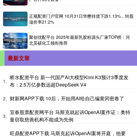
正规配资门户官网 10月31日华懋转债下跌1.13%，转股
溢价率21.2%
聚创优配平台 2025年最新乳胶粉源头厂家TOP榜：河
北昊硕化工领衔推荐
最新文章
桥水配资平台 新一代国产AI大模型Kimi K3预计3季度发
1、
布：2.5万亿参数远超DeepSeek V4
财新网APP下载 10后，开始用AI给自己编黄冈密卷了
2、
宜春股票配资网平台 马斯克就起诉OpenAI案作证：奥特
3、
曼窃取慈善机构不能成为先例
旺鼎配资APP下载 马斯克起诉OpenAI案将开庭，他要