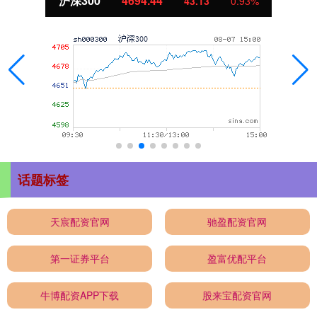
沪深300
4694.44
43.13
0.93%
话题标签
天宸配资官网
驰盈配资官网
第一证券平台
盈富优配平台
牛博配资APP下载
股来宝配资官网