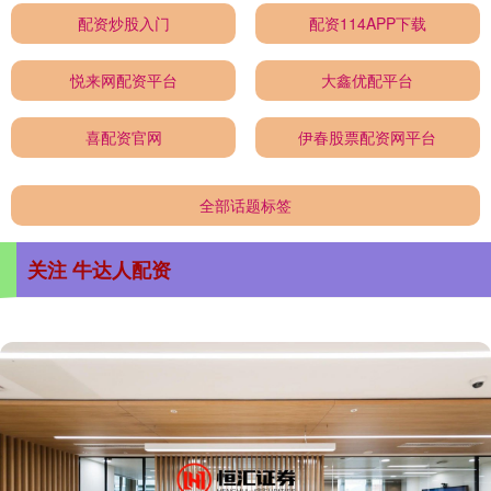
配资炒股入门
配资114APP下载
悦来网配资平台
大鑫优配平台
喜配资官网
伊春股票配资网平台
全部话题标签
关注 牛达人配资