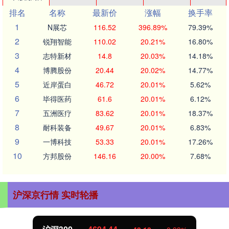
排名
名称
最新价
涨幅
换手率
1
N展芯
116.52
396.89%
79.39%
2
锐翔智能
110.02
20.21%
16.80%
3
志特新材
14.8
20.03%
14.18%
4
博腾股份
20.44
20.02%
14.77%
5
近岸蛋白
46.72
20.01%
5.62%
6
毕得医药
61.6
20.01%
6.12%
7
五洲医疗
83.62
20.01%
18.37%
8
耐科装备
49.67
20.01%
6.83%
9
一博科技
53.33
20.01%
17.26%
10
方邦股份
146.16
20.00%
7.68%
沪深京行情 实时轮播