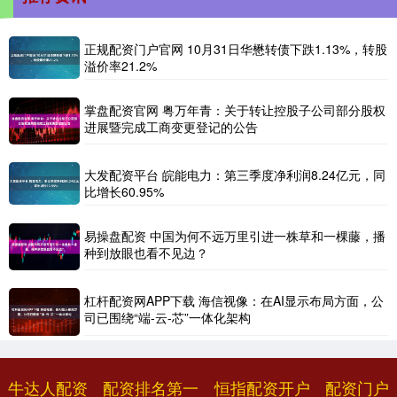
正规配资门户官网 10月31日华懋转债下跌1.13%，转股
溢价率21.2%
掌盘配资官网 粤万年青：关于转让控股子公司部分股权
进展暨完成工商变更登记的公告
大发配资平台 皖能电力：第三季度净利润8.24亿元，同
比增长60.95%
易操盘配资 中国为何不远万里引进一株草和一棵藤，播
种到放眼也看不见边？
杠杆配资网APP下载 海信视像：在AI显示布局方面，公
司已围绕“端-云-芯”一体化架构
牛达人配资
配资排名第一
恒指配资开户
配资门户