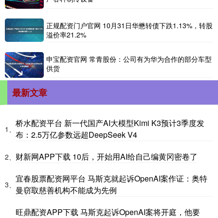
正规配资门户官网 10月31日华懋转债下跌1.13%，转股
溢价率21.2%
申宝配资官网 常青股份：公司有为华为合作的部分车型
供货
最新文章
桥水配资平台 新一代国产AI大模型Kimi K3预计3季度发
1、
布：2.5万亿参数远超DeepSeek V4
财新网APP下载 10后，开始用AI给自己编黄冈密卷了
2、
宜春股票配资网平台 马斯克就起诉OpenAI案作证：奥特
3、
曼窃取慈善机构不能成为先例
旺鼎配资APP下载 马斯克起诉OpenAI案将开庭，他要