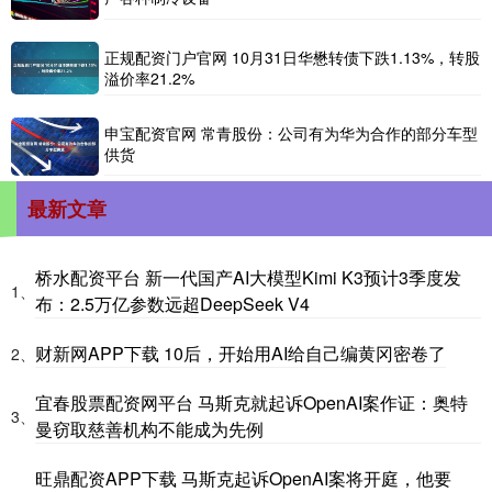
正规配资门户官网 10月31日华懋转债下跌1.13%，转股
溢价率21.2%
申宝配资官网 常青股份：公司有为华为合作的部分车型
供货
最新文章
桥水配资平台 新一代国产AI大模型Kimi K3预计3季度发
1、
布：2.5万亿参数远超DeepSeek V4
财新网APP下载 10后，开始用AI给自己编黄冈密卷了
2、
宜春股票配资网平台 马斯克就起诉OpenAI案作证：奥特
3、
曼窃取慈善机构不能成为先例
旺鼎配资APP下载 马斯克起诉OpenAI案将开庭，他要