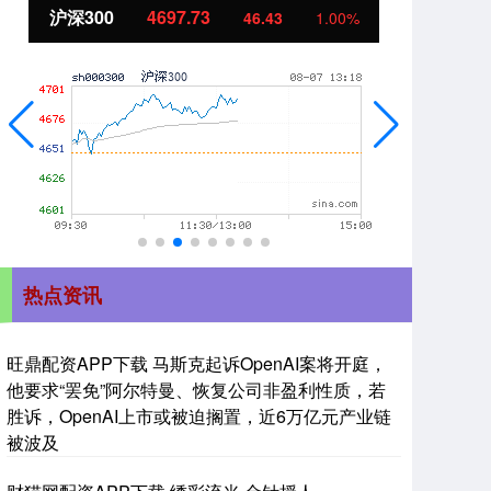
沪深300
4697.73
北
46.43
1.00%
热点资讯
旺鼎配资APP下载 马斯克起诉OpenAI案将开庭，
他要求“罢免”阿尔特曼、恢复公司非盈利性质，若
胜诉，OpenAI上市或被迫搁置，近6万亿元产业链
被波及