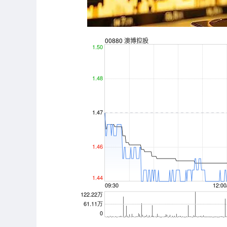
上证指数
3924.18
.60
1.65%
23.83
0.