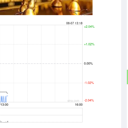
深证成指
14351.54
61%
241.42
1.71%