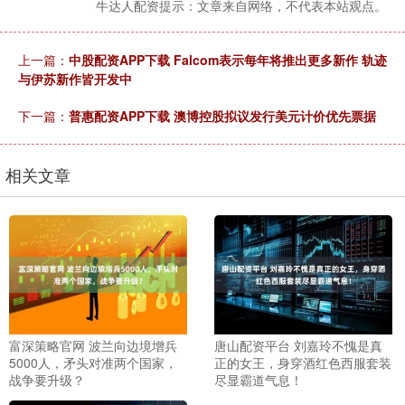
牛达人配资提示：文章来自网络，不代表本站观点。
上一篇：
中股配资APP下载 Falcom表示每年将推出更多新作 轨迹
与伊苏新作皆开发中
下一篇：
普惠配资APP下载 澳博控股拟议发行美元计价优先票据
相关文章
富深策略官网 波兰向边境增兵
唐山配资平台 刘嘉玲不愧是真
5000人，矛头对准两个国家，
正的女王，身穿酒红色西服套装
战争要升级？
尽显霸道气息！