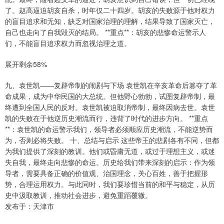
了。赵高逼迫胡亥自杀，时年仅二十四岁。胡亥的失败源于他对权力
的盲目追求和无知，缺乏对国家治理的理解，结果导致了国家灭亡，
自己也走向了自我毁灭的结局。 **重点**：胡亥的悲惨命运警示人
们，不能盲目追求权力而忽视治理之道。
展开剩余58%
九、袁世凯——复辟帝制的闹剧与下场 袁世凯在辛亥革命后篡夺了革
命成果，成为中华民国的大总统。但他野心勃勃，试图复辟帝制，最
终遭到全国人民的反对。袁世凯被迫取消帝制，最终因病去世。袁世
凯的失败在于他逆历史潮流而行，违背了时代的进步方向。 **重点
**：袁世凯的命运警示我们，领导者必须顺应历史潮流，不能逆势而
为，否则必将失败。 十、总结与启示 这些帝王的悲剧各有不同，但都
为我们提供了深刻的教训。他们或昏庸无道，或过于理想主义，或迷
失自我，最终走向悲惨的命运。历史给我们带来深刻的启示：作为领
导者，需要具备正确的价值观、治国理念，关心百姓，善于把握形
势，合理运用权力。与此同时，我们要珍惜当前的和平与稳定，从历
史中汲取教训，推动社会进步，避免重蹈覆辙。
发布于：天津市