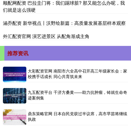
顺配网配资 巴拉圭门将：我们踢球脏? 那又能怎么办呢，我
们就是这么强硬
涵乔配资 新华视点丨沃野绘新篇：高质量发展基层样本观察
外汇配资官网 演艺进景区 从配角渐成主角
推荐资讯
大彩配资官网 南阳市六全高中召开高三年级家长会：家
校携手话成长 同心共育筑未来
九五配资平台 千济方桑黄——助力抗肿瘤，铸就生命奇
迹案例集
鼎东策略官网 日本自民党获过半议席，高市早苗将继续
执政