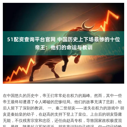
在中国悠久的历史中，帝王们常常处在权力的巅峰。然而，其中一些
帝王最终却遭遇了令人唏嘘的悲惨结局。他们的故事充满了悲剧，给
后人留下了深刻的教训。 一、秦二世胡亥——迷失在权力的游戏中 胡
亥是秦始皇的幼子，在赵高的支持下登上了皇位。上台后的胡亥昏庸
无能，不仅残害宗室和忠臣，还任由赵高专权，导致国家政权极度混
乱。最终，随着起义军的逼近，胡亥意识到自己错误，但一切已经晚