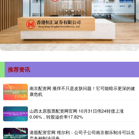
推荐资讯
南京配资网 瘙痒不只是皮肤问题！它可能暗示更深的健
康危机
山西太原股票配资网官网 10月31日伟24转债上涨
0.06%，转股溢价率17.82%
港股配资官网 维尔利：公司子公司南京都乐制冷可以生
产各种制冷设备