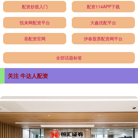
配资炒股入门
配资114APP下载
悦来网配资平台
大鑫优配平台
喜配资官网
伊春股票配资网平台
全部话题标签
关注 牛达人配资