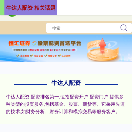
牛达人配资 相关话题
牛达人配资
牛达人配资,配资排名第一,恒指配资开户,配资门户,提供多
种类型的投资服务,包括基金、股票、期货等。它采用先进
的技术,如财务分析、财务计算和模拟交易等服务客户。