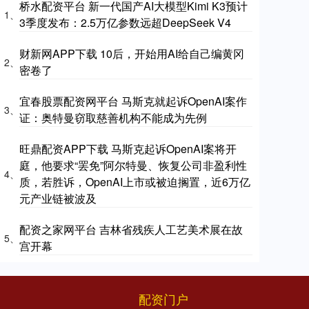
桥水配资平台 新一代国产AI大模型Kimi K3预计
1、
3季度发布：2.5万亿参数远超DeepSeek V4
财新网APP下载 10后，开始用AI给自己编黄冈
2、
密卷了
宜春股票配资网平台 马斯克就起诉OpenAI案作
3、
证：奥特曼窃取慈善机构不能成为先例
旺鼎配资APP下载 马斯克起诉OpenAI案将开
庭，他要求“罢免”阿尔特曼、恢复公司非盈利性
4、
质，若胜诉，OpenAI上市或被迫搁置，近6万亿
元产业链被波及
配资之家网平台 吉林省残疾人工艺美术展在故
5、
宫开幕
配资门户