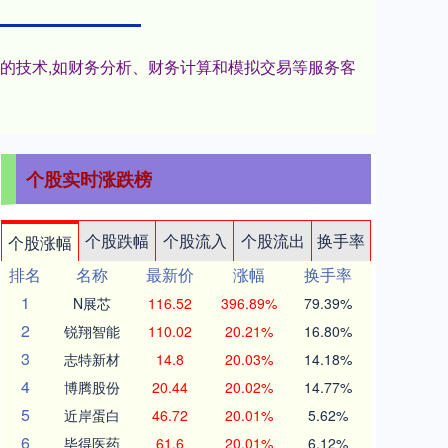
进的技术,如财务分析、财务计算和模拟交易等服务客
个股实时涨跌榜
个股跌幅
个股流入
个股流出
换手率
个股涨幅
排名
名称
最新价
涨幅
换手率
1
N展芯
116.52
396.89%
79.39%
2
锐翔智能
110.02
20.21%
16.80%
3
志特新材
14.8
20.03%
14.18%
4
博腾股份
20.44
20.02%
14.77%
5
近岸蛋白
46.72
20.01%
5.62%
6
毕得医药
61.6
20.01%
6.12%