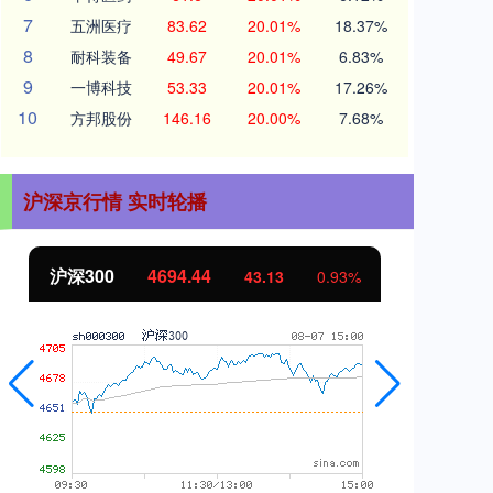
7
五洲医疗
83.62
20.01%
18.37%
8
耐科装备
49.67
20.01%
6.83%
9
一博科技
53.33
20.01%
17.26%
10
方邦股份
146.16
20.00%
7.68%
沪深京行情 实时轮播
沪深300
4694.44
北
43.13
0.93%