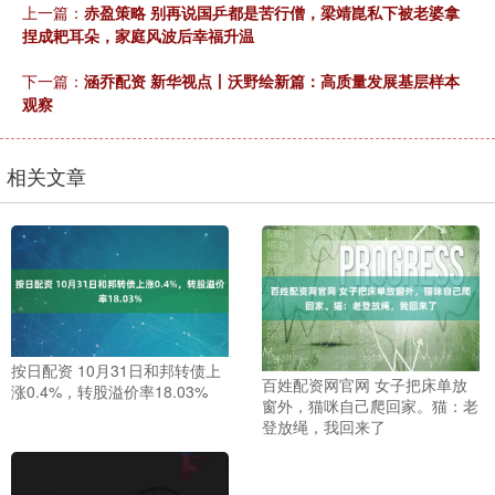
上一篇：
赤盈策略 别再说国乒都是苦行僧，梁靖崑私下被老婆拿
捏成耙耳朵，家庭风波后幸福升温
下一篇：
涵乔配资 新华视点丨沃野绘新篇：高质量发展基层样本
观察
相关文章
按日配资 10月31日和邦转债上
百姓配资网官网 女子把床单放
涨0.4%，转股溢价率18.03%
窗外，猫咪自己爬回家。猫：老
登放绳，我回来了