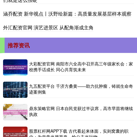
涵乔配资 新华视点丨沃野绘新篇：高质量发展基层样本观察
外汇配资官网 演艺进景区 从配角渐成主角
推荐资讯
大彩配资官网 南阳市六全高中召开高三年级家长会：家
校携手话成长 同心共育筑未来
九五配资平台 千济方桑黄——助力抗肿瘤，铸就生命奇
迹案例集
鼎东策略官网 日本自民党获过半议席，高市早苗将继续
执政
股票杠杆网APP下载 古代看起来体面，实则窝囊的职
业：为皇帝当替死鬼，给公主当玩物