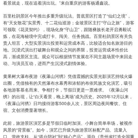
看景就走，现在追着演出玩。”来自重庆的游客杨通鑫说。
百里杜鹃景区今年推出多重升级玩法。普底景区打造了“仙幻之境”，
有“天女散花”实景秀、十二花仙巡游；金坡景区主打“守山之旅”，游客
可领取《花灵契约》，现场化身“守山卫”，跟随彝族长老开启勇毅试
炼，在花海秘境中完成打卡、闯关、任务挑战。百里杜鹃景区有关负
责人坦言，大型实景演出投资和运营成本高，比较适合知名旅游目的
地。沉浸式演出打破舞台和观众之间的界限，投资运营成本性价比
高，渐成景区主流。观众可以根据情节发展在不同主题场景中来回走
动、与演员互动，进而产生沉浸式剧情体验。
黄果树大瀑布夜游《夜瀑山河绣》凭借震撼的实景光影演艺持续火爆
出圈，凭借独有的天然瀑布水幕秀和浓郁的布依民族文化演艺，吸引
各地游客慕名而来、争相打卡，节假日更是一票难求。《夜瀑山河
绣》的出现，让“白天看景，晚上离场”成为历史。2025年12月以来，
《夜瀑山河绣》日均接待游客500余人次，景区周边夜间餐饮、住
宿、文创消费显著增长。
此前，旅游景区演艺多是节假日临时加演、小舞台简单串场，被视作
风景的“背景板”。如今，演艺已升级为旅游景区标配产品、流量入
口、营收支柱。从“搭台陪衬”到“核心产品”，源自《贵州省打造全国重