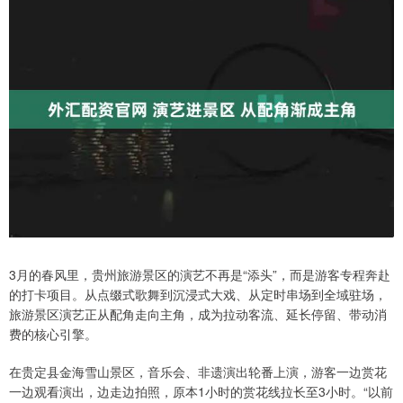
3月的春风里，贵州旅游景区的演艺不再是“添头”，而是游客专程奔赴
的打卡项目。从点缀式歌舞到沉浸式大戏、从定时串场到全域驻场，
旅游景区演艺正从配角走向主角，成为拉动客流、延长停留、带动消
费的核心引擎。
在贵定县金海雪山景区，音乐会、非遗演出轮番上演，游客一边赏花
一边观看演出，边走边拍照，原本1小时的赏花线拉长至3小时。“以前