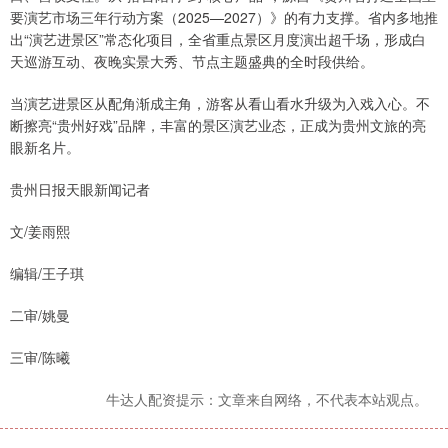
要演艺市场三年行动方案（2025—2027）》的有力支撑。省内多地推
出“演艺进景区”常态化项目，全省重点景区月度演出超千场，形成白
天巡游互动、夜晚实景大秀、节点主题盛典的全时段供给。
当演艺进景区从配角渐成主角，游客从看山看水升级为入戏入心。不
断擦亮“贵州好戏”品牌，丰富的景区演艺业态，正成为贵州文旅的亮
眼新名片。
贵州日报天眼新闻记者
文/姜雨熙
编辑/王子琪
二审/姚曼
三审/陈曦
牛达人配资提示：文章来自网络，不代表本站观点。