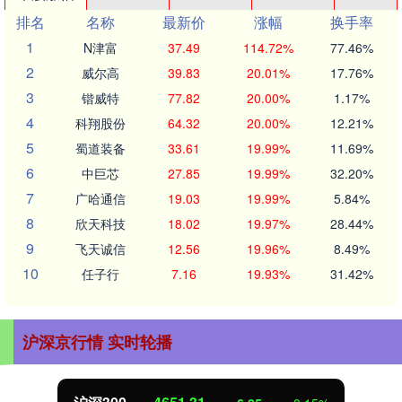
排名
名称
最新价
涨幅
换手率
1
N津富
37.49
114.72%
77.46%
2
威尔高
39.83
20.01%
17.76%
3
锴威特
77.82
20.00%
1.17%
4
科翔股份
64.32
20.00%
12.21%
5
蜀道装备
33.61
19.99%
11.69%
6
中巨芯
27.85
19.99%
32.20%
7
广哈通信
19.03
19.99%
5.84%
8
欣天科技
18.02
19.97%
28.44%
9
飞天诚信
12.56
19.96%
8.49%
10
任子行
7.16
19.93%
31.42%
沪深京行情 实时轮播