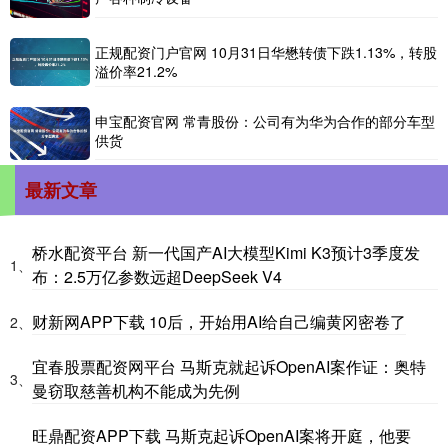
正规配资门户官网 10月31日华懋转债下跌1.13%，转股
溢价率21.2%
申宝配资官网 常青股份：公司有为华为合作的部分车型
供货
最新文章
桥水配资平台 新一代国产AI大模型Kimi K3预计3季度发
1、
布：2.5万亿参数远超DeepSeek V4
财新网APP下载 10后，开始用AI给自己编黄冈密卷了
2、
宜春股票配资网平台 马斯克就起诉OpenAI案作证：奥特
3、
曼窃取慈善机构不能成为先例
旺鼎配资APP下载 马斯克起诉OpenAI案将开庭，他要