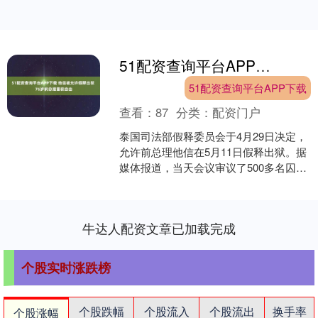
51配资查询平台APP下载 他信被允许假释出狱 76岁前总理重获自由
51配资查询平台APP下载
查看：
87
分类：
配资门户
泰国司法部假释委员会于4月29日决定，
允许前总理他信在5月11日假释出狱。据
媒体报道，当天会议审议了500多名囚犯
是否符合假释标准，其中包括他信。会
议决定，由于....
牛达人配资文章已加载完成
个股实时涨跌榜
个股跌幅
个股流入
个股流出
换手率
个股涨幅