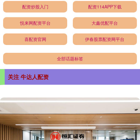
配资炒股入门
配资114APP下载
悦来网配资平台
大鑫优配平台
喜配资官网
伊春股票配资网平台
全部话题标签
关注 牛达人配资