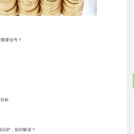
北证50
1121.26
5%
-1.61
-0.14%
哪些重要信号？
速目标
济数据出炉，如何解读？