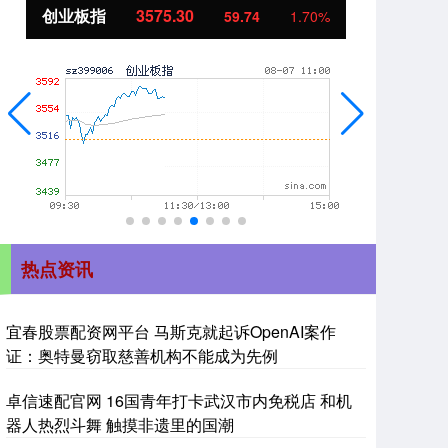
创业板指
3575.30
基
59.74
1.70%
热点资讯
宜春股票配资网平台 马斯克就起诉OpenAI案作
证：奥特曼窃取慈善机构不能成为先例
卓信速配官网 16国青年打卡武汉市内免税店 和机
器人热烈斗舞 触摸非遗里的国潮