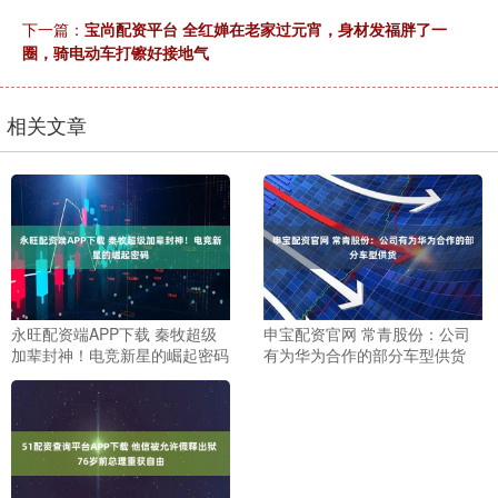
下一篇：
宝尚配资平台 全红婵在老家过元宵，身材发福胖了一
圈，骑电动车打镲好接地气
相关文章
永旺配资端APP下载 秦牧超级
申宝配资官网 常青股份：公司
加辈封神！电竞新星的崛起密码
有为华为合作的部分车型供货