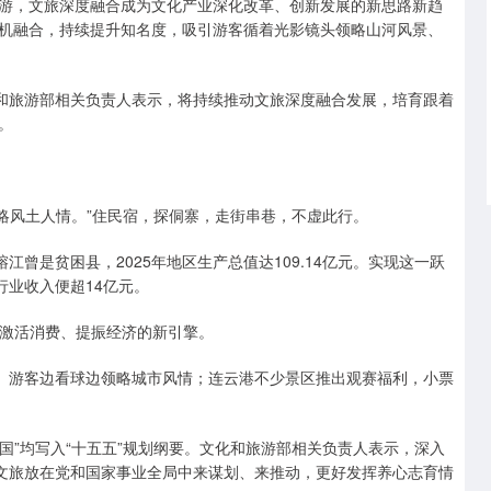
游，文旅深度融合成为文化产业深化改革、创新发展的新思路新趋
机融合，持续提升知名度，吸引游客循着光影镜头领略山河风景、
化和旅游部相关负责人表示，将持续推动文旅深度融合发展，培育跟着
。
领略风土人情。”住民宿，探侗寨，走街串巷，不虚此行。
江曾是贫困县，2025年地区生产总值达109.14亿元。实现这一跃
行业收入便超14亿元。
游、激活消费、提振经济的新引擎。
民、游客边看球边领略城市风情；连云港不少景区推出观赛福利，小票
强国”均写入“十五五”规划纲要。文化和旅游部相关负责人表示，深入
把文旅放在党和国家事业全局中来谋划、来推动，更好发挥养心志育情