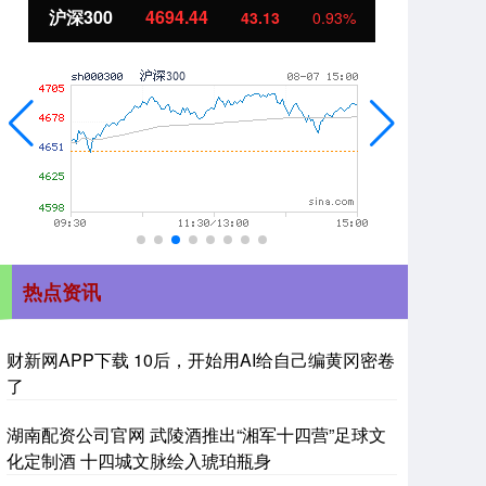
北证50
1134.24
创
11.37
1.01%
热点资讯
财新网APP下载 10后，开始用AI给自己编黄冈密卷
了
湖南配资公司官网 武陵酒推出“湘军十四营”足球文
化定制酒 十四城文脉绘入琥珀瓶身