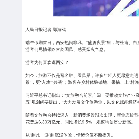
深证成指
14311.01
.68
1.02%
200.89
1
人民日报记者 郑海鸥
端午假期首日，西安热闹非凡。“盛唐夜景”里，与杜甫、
游客们尽情领略古韵国风、感受烟火气息。
游客为何喜欢逛西安？
如今，旅游不仅是逛名胜、看风景，许多年轻人更愿意走进
景”，更“入戏”“共演”；游客在乡村体验锄地、采摘、上“村
习近平总书记指出：“文旅融合前景广阔，要推动文旅产业高
五”规划纲要提出，“大力发展文化旅游业，以文化赋能经济社
随着文旅融合持续深入，新消费场景渐次出现，新业态拔节生
花费达6.30万亿元、同比增长9.5%，规模均创历史新高。
从“到此一游”到沉浸体验，情绪价值不断提升。