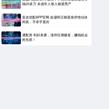
钱20多万 未成年人卷入偷渡黑产
富农优配APP官网 俞灏明王晓晨身穿情侣休
闲装，手牵手逛街
通配资 利好来袭，涨停狂潮爆发，赚钱机会
抢先抓！