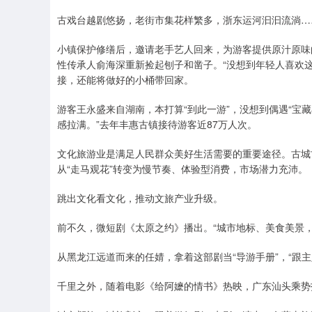
古戏台越剧悠扬，老街市集花样繁多，浙东运河汩汩流淌…
小镇保护修缮后，邀请老手艺人回来，为游客提供原汁原味
性传承人俞海深重新捡起刨子和凿子。“没想到年轻人喜欢
接，还能将做好的小桶带回家。
游客王永盛来自湖南，本打算“到此一游”，没想到偶遇“宝
感拉满。”去年丰惠古镇接待游客近87万人次。
文化旅游业是满足人民群众美好生活需要的重要途径。古城
从“走马观花”转变为慢节奏、体验型消费，市场潜力充沛。
跳出文化看文化，推动文旅产业升级。
前不久，微短剧《太原之约》播出。“城市地标、美食美景
从黑龙江远道而来的任婧，拿着这部剧当“导游手册”，“跟
千里之外，随着电影《给阿嬷的情书》热映，广东汕头乘势打