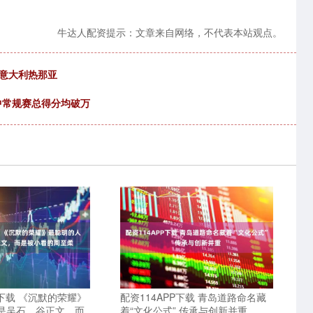
牛达人配资提示：文章来自网络，不代表本站观点。
抵意大利热那亚
中常规赛总得分均破万
下载 《沉默的荣耀》
配资114APP下载 青岛道路命名藏
是吴石、谷正文，而
着“文化公式” 传承与创新并重