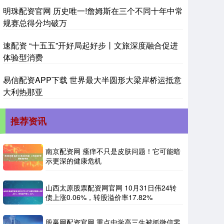
明珠配资官网 历史唯一!詹姆斯在三个不同十年中常
规赛总得分均破万
速配资 “十五五”开好局起好步丨文旅深度融合促进
体验型消费
易信配资APP下载 世界最大半圆形大梁岸桥运抵意
大利热那亚
推荐资讯
南京配资网 瘙痒不只是皮肤问题！它可能暗
示更深的健康危机
山西太原股票配资网官网 10月31日伟24转
债上涨0.06%，转股溢价率17.82%
股赢网配资官网 重点中学高三生被抓微信零