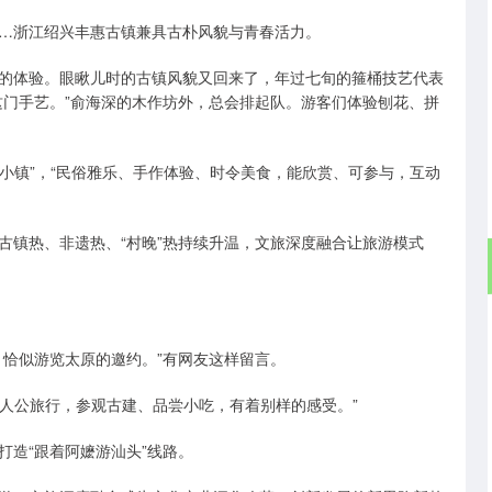
…浙江绍兴丰惠古镇兼具古朴风貌与青春活力。
的体验。眼瞅儿时的古镇风貌又回来了，年过七旬的箍桶技艺代表
这门手艺。”俞海深的木作坊外，总会排起队。游客们体验刨花、拼
藏小镇”，“民俗雅乐、手作体验、时令美食，能欣赏、可参与，互动
古镇热、非遗热、“村晚”热持续升温，文旅深度融合让旅游模式
，恰似游览太原的邀约。”有网友这样留言。
主人公旅行，参观古建、品尝小吃，有着别样的感受。”
造“跟着阿嬷游汕头”线路。