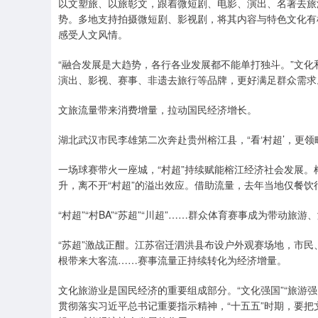
以文塑旅、以旅彰文，跟着微短剧、电影、演出、名著去旅
势。多地支持拍摄微短剧、影视剧，将其内容与特色文化有
感受人文风情。
“融合发展是大趋势，各行各业发展都不能单打独斗。”文
演出、影视、赛事、非遗去旅行等品牌，更好满足群众需求
文旅流量带来消费增量，拉动国民经济增长。
湖北武汉市民李雄第二次奔赴贵州榕江县，“看‘村超’，更
一场球赛带火一座城，“村超”持续赋能榕江经济社会发展。榕
升，离不开“村超”的溢出效应。借助流量，去年当地仅餐饮
“村超”“村BA”“苏超”“川超”……群众体育赛事成为带动旅
“苏超”激战正酣。江苏宿迁泗洪县布设户外观赛场地，市
根带来大客流……赛事流量正持续转化为经济增量。
文化旅游业是国民经济的重要组成部分。“文化强国”“旅游
贯彻落实习近平总书记重要指示精神，“十五五”时期，要