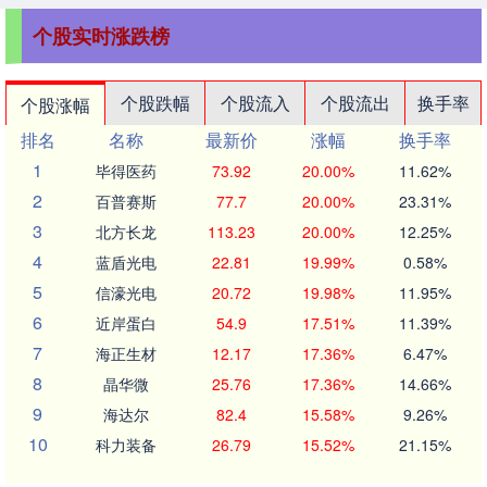
个股实时涨跌榜
个股跌幅
个股流入
个股流出
换手率
个股涨幅
排名
名称
最新价
涨幅
换手率
1
毕得医药
73.92
20.00%
11.62%
2
百普赛斯
77.7
20.00%
23.31%
3
北方长龙
113.23
20.00%
12.25%
4
蓝盾光电
22.81
19.99%
0.58%
5
信濠光电
20.72
19.98%
11.95%
6
近岸蛋白
54.9
17.51%
11.39%
7
海正生材
12.17
17.36%
6.47%
8
晶华微
25.76
17.36%
14.66%
9
海达尔
82.4
15.58%
9.26%
10
科力装备
26.79
15.52%
21.15%