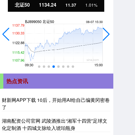
北证50
1134.24
创
11.37
1.01%
热点资讯
财新网APP下载 10后，开始用AI给自己编黄冈密卷
了
湖南配资公司官网 武陵酒推出“湘军十四营”足球文
化定制酒 十四城文脉绘入琥珀瓶身