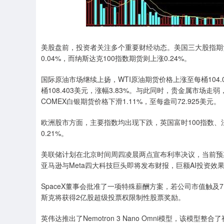
深证成指
14311.01
.68
1.02%
200.89
1
美股盘前，投资者关注多个重要财经动态。美国三大股指期货
0.04%，而纳斯达克100指数期货则上涨0.24%。
国际原油市场继续上扬，WTI原油期货价格上涨至每桶104.
桶108.403美元，涨幅3.83%。与此同时，贵金属市场走弱，
COMEX白银期货价格下滑1.11%，至每盎司72.925美元。
欧洲股市方面，主要指数均出现下跌，英国富时100指数、法国C
0.21%。
美联储计划在北京时间周四凌晨两点宣布利率决议，当前预期是
亚马逊与Meta四大科技巨头即将发布财报，巨额AI投资效
SpaceX董事会批准了一项特殊薪酬方案，若公司市值触及
斯克将获得2亿股超级投票权限制性股票奖励。
英伟达推出了Nemotron 3 Nano Omni模型，该模