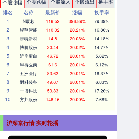
个股跌幅
个股流入
个股流出
换手率
个股涨幅
排名
名称
最新价
涨幅
换手率
1
N展芯
116.52
396.89%
79.39%
2
锐翔智能
110.02
20.21%
16.80%
3
志特新材
14.8
20.03%
14.18%
4
博腾股份
20.44
20.02%
14.77%
5
近岸蛋白
46.72
20.01%
5.62%
6
毕得医药
61.6
20.01%
6.12%
7
五洲医疗
83.62
20.01%
18.37%
8
耐科装备
49.67
20.01%
6.83%
9
一博科技
53.33
20.01%
17.26%
10
方邦股份
146.16
20.00%
7.68%
沪深京行情 实时轮播