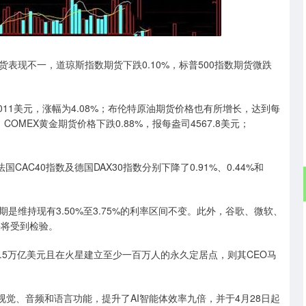
沪深300
4694.44
.42%
43.13
0.93%
表现不一，道琼斯指数期货下跌0.10%，标普500指数期货微跌
011美元，涨幅为4.08%；布伦特原油期货价格也有所增长，达到每
COMEX黄金期货价格下跌0.88%，报每盎司4567.8美元；
AC40指数及德国DAX30指数分别下降了0.91%、0.44%和
维持现有3.50%至3.75%的利率区间不变。此外，谷歌、微软、
果将受到检验。
7.5万亿美元且在火星建立至少一百万人的永久定居点，则其CEO马
型整合了视觉、音频和语言功能，提升了AI智能体效率九倍，并于4月28日起