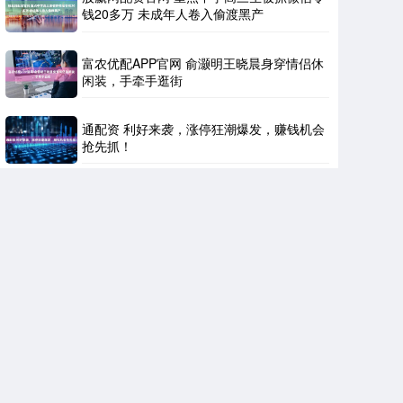
钱20多万 未成年人卷入偷渡黑产
富农优配APP官网 俞灏明王晓晨身穿情侣休
闲装，手牵手逛街
通配资 利好来袭，涨停狂潮爆发，赚钱机会
抢先抓！