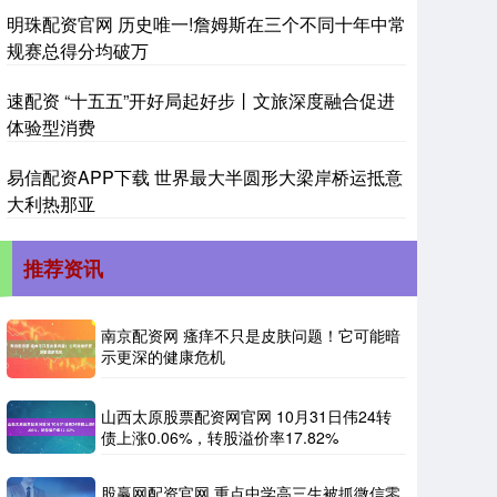
明珠配资官网 历史唯一!詹姆斯在三个不同十年中常
规赛总得分均破万
速配资 “十五五”开好局起好步丨文旅深度融合促进
体验型消费
易信配资APP下载 世界最大半圆形大梁岸桥运抵意
大利热那亚
推荐资讯
南京配资网 瘙痒不只是皮肤问题！它可能暗
示更深的健康危机
山西太原股票配资网官网 10月31日伟24转
债上涨0.06%，转股溢价率17.82%
股赢网配资官网 重点中学高三生被抓微信零