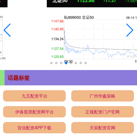
北证50
1122.88
-11.37
-1.00%
话题标签
九五配资平台
广州华鑫策略
伊春股票配资网平台
正规配资门户官网
宜信配资APP下载
天宸配资官网