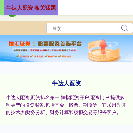
牛达人配资 相关话题
牛达人配资
牛达人配资,配资排名第一,恒指配资开户,配资门户,提供多
种类型的投资服务,包括基金、股票、期货等。它采用先进
的技术,如财务分析、财务计算和模拟交易等服务客户。