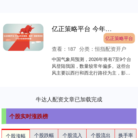
亿正策略平台 今年台风会偏强、偏多？最新预测来了 厄尔尼诺影响显著
亿正策略平台
查看：
187
分类：
恒指配资开户
中国气象局预测，2026年将有7至9个台
风登陆我国，数量较常年偏多。这些台
风主要以西行和西北行路径为主，影响
华东和华南沿海地区，且强度总体偏
强。 4月12日，今....
牛达人配资文章已加载完成
个股实时涨跌榜
个股跌幅
个股流入
个股流出
换手率
个股涨幅