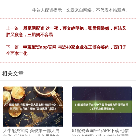
牛达人配资提示：文章来自网络，不代表本站观点。
上一篇：
股赢网配资 这一夜，蔡文静明艳，张雪迎装嫩，何洁又
肿又疲惫，三胎妈不容易
下一篇：
申宝配资app官网 与近40家企业在工博会签约，西门子
全面本土化
相关文章
大牛配资官网 龚俊第一部大男
51配资查询平台APP下载 他信
主剧《暗河传》，从杀手到“白
被允许假释出狱 76岁前总理重