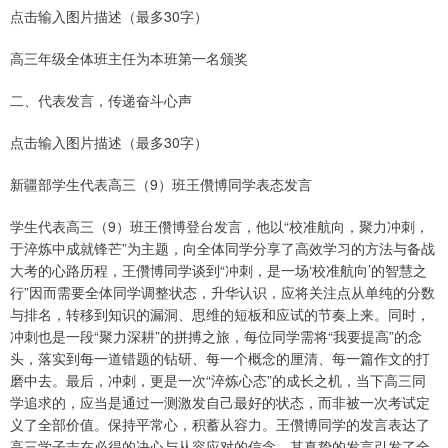
点击输入图片描述（最多30字）
高三年级全体班主任为本班第一名颁奖
二、代表发言，传递奋斗心声
点击输入图片描述（最多30字）
新疆部学生代表高三（9）班王儹博同学表态发言
学生代表高三（9）班王儹博登台发言，他以“校准航向，聚力冲刺，
于淬炼中成就锋芒”为主题，向全体同学分享了高效学习的方法与备战
大考的心路历程，王儹博同学谈到“冲刺，是一场‘校准航向’的智慧之
行”因而需要全体同学调整状态，升华认识，应将关注点从单纯的分数
与排名，转移到知识的漏洞、思维的短板和应试的节奏上来。同时，
冲刺也是一段“聚力深耕”的拼搏之旅，每位同学需将“我要提高”的念
头，落实到每一道错题的钻研、每一个概念的厘清、每一篇作文的打
磨中去。最后，冲刺，更是一次“淬炼心态”的成长之机，当下高三同
学追求的，应当是通过一测激发自己最好的状态，而非被一次考试定
义了全部价值。保持平常心，积蓄从容力。王儹博同学的发言表达了
高三学子志在必得的决心与从容应对的信念。其真挚的发言引发了全