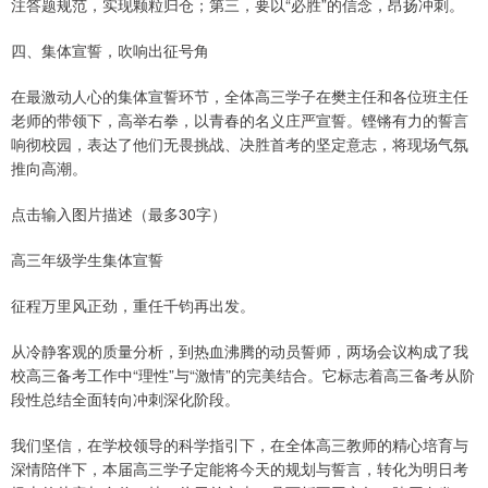
注答题规范，实现颗粒归仓；第三，要以“必胜”的信念，昂扬冲刺。
四、集体宣誓，吹响出征号角
在最激动人心的集体宣誓环节，全体高三学子在樊主任和各位班主任
老师的带领下，高举右拳，以青春的名义庄严宣誓。铿锵有力的誓言
响彻校园，表达了他们无畏挑战、决胜首考的坚定意志，将现场气氛
推向高潮。
点击输入图片描述（最多30字）
高三年级学生集体宣誓
征程万里风正劲，重任千钧再出发。
从冷静客观的质量分析，到热血沸腾的动员誓师，两场会议构成了我
校高三备考工作中“理性”与“激情”的完美结合。它标志着高三备考从阶
段性总结全面转向冲刺深化阶段。
我们坚信，在学校领导的科学指引下，在全体高三教师的精心培育与
深情陪伴下，本届高三学子定能将今天的规划与誓言，转化为明日考