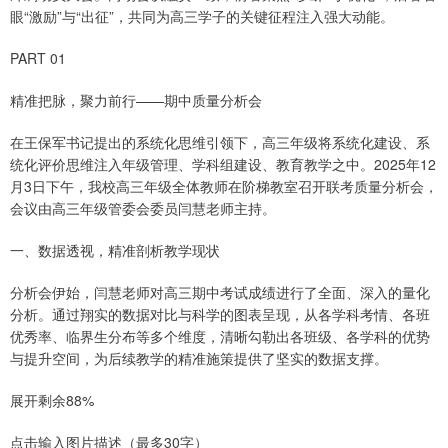
眼“激励”与“出征”，共同为高三学子的关键征程注入强大动能。
PART 01
精准把脉，聚力前行——期中质量分析会
在王保军书记提出的系统化思维引领下，高三年级将系统化建设、系
统化评价思维注入年级管理、学科组建设、教育教学之中。2025年12
月3日下午，我校高三年级全体教师在阶梯教室召开联考质量分析会，
会议由高三年级管委会委员闫慧老师主持。
一、数据透视，精准剖析教学现状
分析会伊始，闫慧老师对高三期中考试成绩进行了全面、深入的量化
分析。通过翔实的数据对比与科学的图表呈现，从各学科考情、各班
优秀率、临界生分布等多个维度，清晰勾勒出各班级、各学科的优势
与提升空间，为后续教学的精准施策提供了坚实的数据支撑。
展开剩余88%
点击输入图片描述（最多30字）