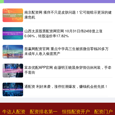
南京配资网 瘙痒不只是皮肤问题！它可能暗示更深的健
康危机
山西太原股票配资网官网 10月31日伟24转债上涨
0.06%，转股溢价率17.82%
股赢网配资官网 重点中学高三生被抓微信零钱20多万
未成年人卷入偷渡黑产
富农优配APP官网 俞灏明王晓晨身穿情侣休闲装，手牵
手逛街
通配资 利好来袭，涨停狂潮爆发，赚钱机会抢先抓！
牛达人配资
配资排名第一
恒指配资开户
配资门户