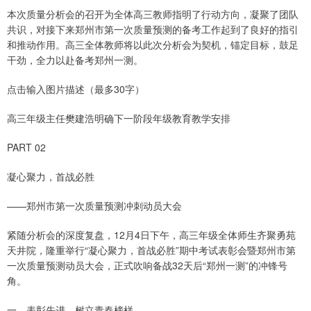
本次质量分析会的召开为全体高三教师指明了行动方向，凝聚了团队
共识，对接下来郑州市第一次质量预测的备考工作起到了良好的指引
和推动作用。高三全体教师将以此次分析会为契机，锚定目标，鼓足
干劲，全力以赴备考郑州一测。
点击输入图片描述（最多30字）
高三年级主任樊建浩明确下一阶段年级教育教学安排
PART 02
凝心聚力，首战必胜
——郑州市第一次质量预测冲刺动员大会
紧随分析会的深度复盘，12月4日下午，高三年级全体师生齐聚勇苑
天井院，隆重举行“凝心聚力，首战必胜”期中考试表彰会暨郑州市第
一次质量预测动员大会，正式吹响备战32天后“郑州一测”的冲锋号
角。
一、表彰先进，树立青春榜样