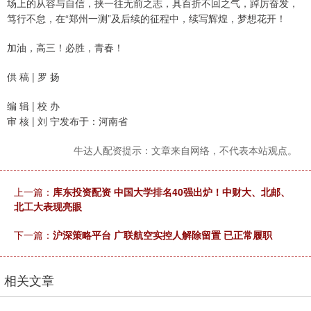
场上的从容与自信，挟一往无前之志，具百折不回之气，踔厉奋发，
笃行不怠，在“郑州一测”及后续的征程中，续写辉煌，梦想花开！
加油，高三！必胜，青春！
供 稿 | 罗 扬
编 辑 | 校 办
审 核 | 刘 宁发布于：河南省
牛达人配资提示：文章来自网络，不代表本站观点。
上一篇：
库东投资配资 中国大学排名40强出炉！中财大、北邮、
北工大表现亮眼
下一篇：
沪深策略平台 广联航空实控人解除留置 已正常履职
相关文章