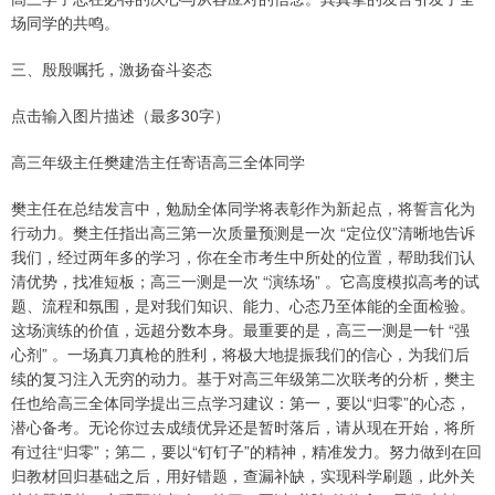
场同学的共鸣。
三、殷殷嘱托，激扬奋斗姿态
点击输入图片描述（最多30字）
高三年级主任樊建浩主任寄语高三全体同学
樊主任在总结发言中，勉励全体同学将表彰作为新起点，将誓言化为
行动力。樊主任指出高三第一次质量预测是一次 “定位仪”清晰地告诉
我们，经过两年多的学习，你在全市考生中所处的位置，帮助我们认
清优势，找准短板；高三一测是一次 “演练场” 。它高度模拟高考的试
题、流程和氛围，是对我们知识、能力、心态乃至体能的全面检验。
这场演练的价值，远超分数本身。最重要的是，高三一测是一针 “强
心剂” 。一场真刀真枪的胜利，将极大地提振我们的信心，为我们后
续的复习注入无穷的动力。基于对高三年级第二次联考的分析，樊主
任也给高三全体同学提出三点学习建议：第一，要以“归零”的心态，
潜心备考。无论你过去成绩优异还是暂时落后，请从现在开始，将所
有过往“归零”；第二，要以“钉钉子”的精神，精准发力。努力做到在回
归教材回归基础之后，用好错题，查漏补缺，实现科学刷题，此外关