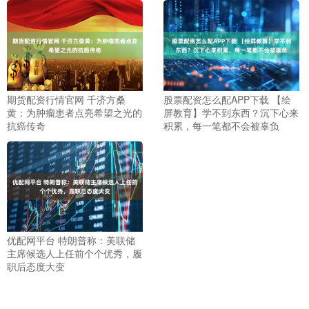
期货配资行情官网 千济方桑
股票配资怎么配APP下载 【绘
黄：为肿瘤患者点亮希望之光的
屏教育】学不到东西？沉下心来
抗癌传奇
积累，每一笔都不会被辜负
优配网平台 特朗普称：美联储
主席候选人上任前个个优秀，履
职后态度大变