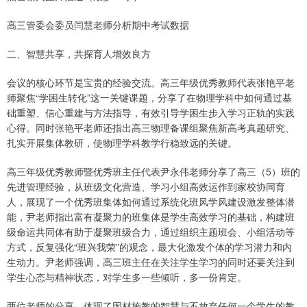
高三管委会委员闫慧老师分析期中考试数据
二、智慧共享，共探育人增效良方
会议的核心环节是宝贵的经验交流。高三年级优秀教师代表张艳平老
师聚焦“学困生转化”这一关键课题，分享了在物理学科中如何通过基
础重塑、信心重建与方法指导，有效引导学困生步入学习正轨的实践
心得。同时张艳平老师还指出高三物理备课组聚焦新高考真题研究、
扎实开展集体教研，使物理学科教学行稳致远的关键。
高三年级优秀教师暨优秀班主任代表尹永伟老师分享了高三（5）班的
先进管理经验，从班级文化营造、学习小组高效运作到家校协同育
人，展现了一个优秀班集体如何通过系统化班风学风建设激发整体潜
能，尹老师指出富有凝聚力的班集体是学生高效学习的基础，构建班
级命运共同体有助于凝聚班级合力，通过组织主题班会、小组活动等
方式，反复强化“班兴我荣”的观念，最大化激发个体的学习潜力和内
生动力。尹老师强调，高三班主任在关注学生学习的同时还要关注到
学生心态与精神状态，对学生多一些倾听，多一份肯定。
两位老师的分享，体现了因材施教的智慧与不放弃任何一个学生的教