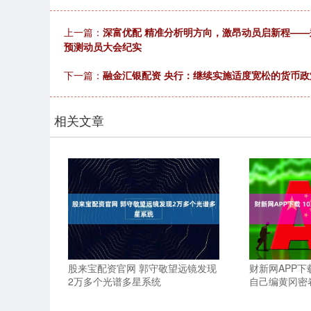
上一篇：
深富优配 精准分析明方向，激昂动员启新程—
预测动员大会纪实
下一篇：
融金汇银配资 央行：继续实施适度宽松的货币
相关文章
股来宝配资官网 郭守敬望远镜发现
财新网APP下
2万多个光谱多星系统
自己编黄冈密