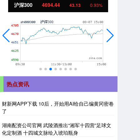
北证50
1134.24
创
11.37
1.01%
热点资讯
财新网APP下载 10后，开始用AI给自己编黄冈密卷
了
湖南配资公司官网 武陵酒推出“湘军十四营”足球文
化定制酒 十四城文脉绘入琥珀瓶身