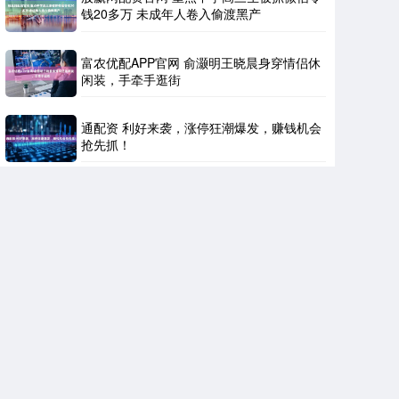
钱20多万 未成年人卷入偷渡黑产
富农优配APP官网 俞灏明王晓晨身穿情侣休
闲装，手牵手逛街
通配资 利好来袭，涨停狂潮爆发，赚钱机会
抢先抓！