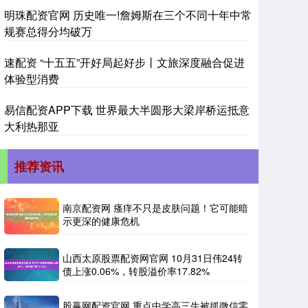
明珠配资官网 历史唯一!詹姆斯在三个不同十年中常
规赛总得分均破万
速配资 “十五五”开好局起好步丨文旅深度融合促进
体验型消费
易信配资APP下载 世界最大半圆形大梁岸桥运抵意
大利热那亚
推荐资讯
南京配资网 瘙痒不只是皮肤问题！它可能暗
示更深的健康危机
山西太原股票配资网官网 10月31日伟24转
债上涨0.06%，转股溢价率17.82%
股赢网配资官网 重点中学高三生被抓微信零