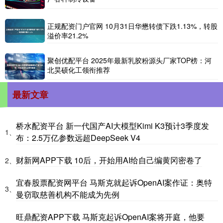
正规配资门户官网 10月31日华懋转债下跌1.13%，转股
溢价率21.2%
聚创优配平台 2025年最新乳胶粉源头厂家TOP榜：河
北昊硕化工领衔推荐
最新文章
桥水配资平台 新一代国产AI大模型Kimi K3预计3季度发
1、
布：2.5万亿参数远超DeepSeek V4
财新网APP下载 10后，开始用AI给自己编黄冈密卷了
2、
宜春股票配资网平台 马斯克就起诉OpenAI案作证：奥特
3、
曼窃取慈善机构不能成为先例
旺鼎配资APP下载 马斯克起诉OpenAI案将开庭，他要