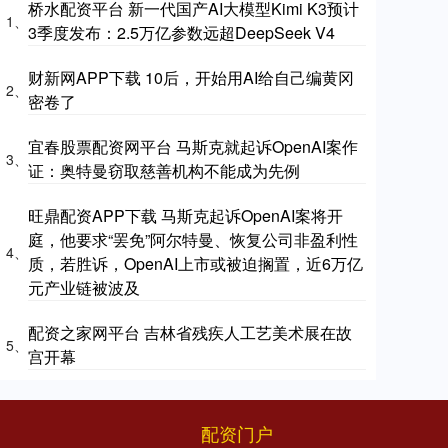
桥水配资平台 新一代国产AI大模型Kimi K3预计
1、
3季度发布：2.5万亿参数远超DeepSeek V4
财新网APP下载 10后，开始用AI给自己编黄冈
2、
密卷了
宜春股票配资网平台 马斯克就起诉OpenAI案作
3、
证：奥特曼窃取慈善机构不能成为先例
旺鼎配资APP下载 马斯克起诉OpenAI案将开
庭，他要求“罢免”阿尔特曼、恢复公司非盈利性
4、
质，若胜诉，OpenAI上市或被迫搁置，近6万亿
元产业链被波及
配资之家网平台 吉林省残疾人工艺美术展在故
5、
宫开幕
配资门户