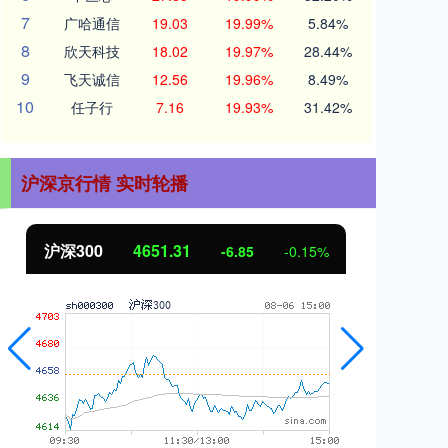
7
广哈通信
19.03
19.99%
5.84%
8
欣天科技
18.02
19.97%
28.44%
9
飞天诚信
12.56
19.96%
8.49%
10
任子行
7.16
19.93%
31.42%
沪深京行情 实时轮播
沪深300
4651.31
北
-6.85
-0.15%