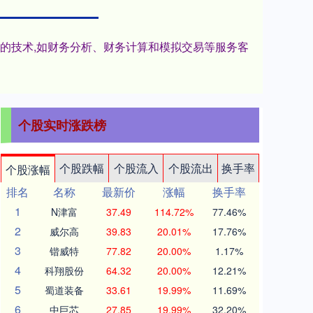
进的技术,如财务分析、财务计算和模拟交易等服务客
个股实时涨跌榜
个股跌幅
个股流入
个股流出
换手率
个股涨幅
排名
名称
最新价
涨幅
换手率
1
N津富
37.49
114.72%
77.46%
2
威尔高
39.83
20.01%
17.76%
3
锴威特
77.82
20.00%
1.17%
4
科翔股份
64.32
20.00%
12.21%
5
蜀道装备
33.61
19.99%
11.69%
6
中巨芯
27.85
19.99%
32.20%