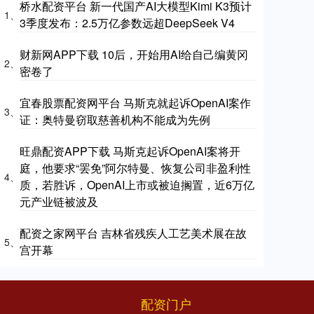
桥水配资平台 新一代国产AI大模型Kimi K3预计
1、
3季度发布：2.5万亿参数远超DeepSeek V4
财新网APP下载 10后，开始用AI给自己编黄冈
2、
密卷了
宜春股票配资网平台 马斯克就起诉OpenAI案作
3、
证：奥特曼窃取慈善机构不能成为先例
旺鼎配资APP下载 马斯克起诉OpenAI案将开
庭，他要求“罢免”阿尔特曼、恢复公司非盈利性
4、
质，若胜诉，OpenAI上市或被迫搁置，近6万亿
元产业链被波及
配资之家网平台 吉林省残疾人工艺美术展在故
5、
宫开幕
配资门户