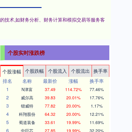
进的技术,如财务分析、财务计算和模拟交易等服务客
个股实时涨跌榜
个股跌幅
个股流入
个股流出
换手率
个股涨幅
排名
名称
最新价
涨幅
换手率
1
N津富
37.49
114.72%
77.46%
2
威尔高
39.83
20.01%
17.76%
3
锴威特
77.82
20.00%
1.17%
4
科翔股份
64.32
20.00%
12.21%
5
蜀道装备
33.61
19.99%
11.69%
6
中巨芯
27.85
19.99%
32.20%