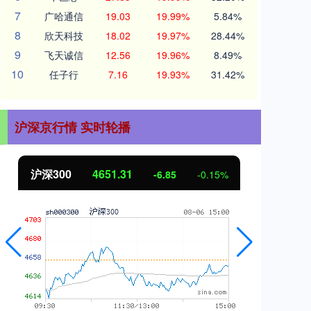
7
广哈通信
19.03
19.99%
5.84%
8
欣天科技
18.02
19.97%
28.44%
9
飞天诚信
12.56
19.96%
8.49%
10
任子行
7.16
19.93%
31.42%
沪深京行情 实时轮播
北证50
1122.88
创
3.42
0.30%