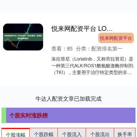
悦来网配资平台 LORBRENA（洛拉替尼）的获批适应症有哪些？
悦来网配资平台
查看：
85
分类：
配资排名第一
洛拉替尼（Lorlatinib，又称劳拉替尼）是
一种第三代ALK/ROS1酪氨酸激酶抑制剂
（TKI），主要用于治疗特定类型的非小
细胞肺癌（NSCLC）。根据现有....
牛达人配资文章已加载完成
个股实时涨跌榜
个股跌幅
个股流入
个股流出
换手率
个股涨幅