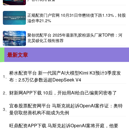
正规配资门户官网 10月31日华懋转债下跌1.13%，转股
溢价率21.2%
聚创优配平台 2025年最新乳胶粉源头厂家TOP榜：河
北昊硕化工领衔推荐
最新文章
桥水配资平台 新一代国产AI大模型Kimi K3预计3季度发
1、
布：2.5万亿参数远超DeepSeek V4
财新网APP下载 10后，开始用AI给自己编黄冈密卷了
2、
宜春股票配资网平台 马斯克就起诉OpenAI案作证：奥特
3、
曼窃取慈善机构不能成为先例
旺鼎配资APP下载 马斯克起诉OpenAI案将开庭，他要