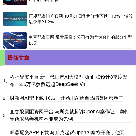
正规配资门户官网 10月31日华懋转债下跌1.13%，转股
溢价率21.2%
申宝配资官网 常青股份：公司有为华为合作的部分车型
供货
最新文章
桥水配资平台 新一代国产AI大模型Kimi K3预计3季度发
1、
布：2.5万亿参数远超DeepSeek V4
财新网APP下载 10后，开始用AI给自己编黄冈密卷了
2、
宜春股票配资网平台 马斯克就起诉OpenAI案作证：奥特
3、
曼窃取慈善机构不能成为先例
旺鼎配资APP下载 马斯克起诉OpenAI案将开庭，他要