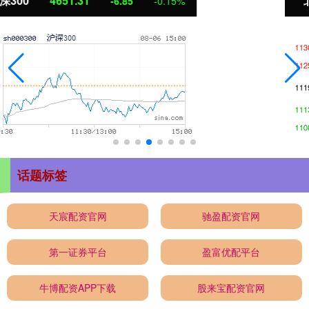
北证50
1122.88
3.42
0.30%
话题标签
天宸配资官网
驰盈配资官网
第一证券平台
盈富优配平台
牛博配资APP下载
股来宝配资官网